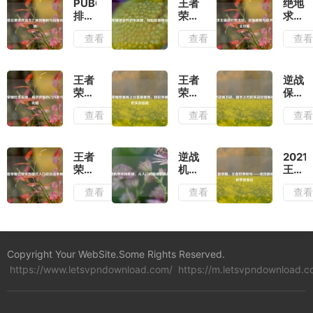
PUBG
王者
绝地
排位
荣耀
求生
赛突
语音
端游
查看
查看
查
然消
开启
打野
失？
全攻
进
原因
略，
阶，
解析
轻松
资源
王者
王者
逆战
与玩
设置
搜集
荣耀
荣耀
保卫
家应
畅快
与战
吃瓜
低星
战，
查看
查看
查
对指
开黑
术制
指
局上
猎手
南
胜全
南，
分英
之刃
攻略
高效
雄推
的实
获取
荐，
战价
王者
逆战
2021
热门
轻松
值解
荣耀
机甲
王者
八卦
突破
析
边境
终极
荣
查看
查看
查
与皮
瓶颈
突围
教
耀，
肤攻
的实
模式
程，
王者
略
战指
入口
从入
世界
南
及玩
门到
称号
法全
精通
——
Copyright Your WebSite.Some Rights Reserved.
解析
制霸
竞技
https://www.letsvpndownload.com/
战场
https://m.letsvpndownload.c
巅峰
的终
极荣
誉象