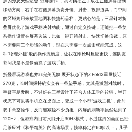
屏的形态天然适合“分屏操作”，我习惯把左手放在左侧屏幕控制
移动方向，右手在右侧屏幕负责开镜、射击、投掷道具，而中间
的区域则用来放置地图和快捷药品栏，更贴心的是，三星针对折
叠屏优化了游戏手柄映射功能，通过自定义按键，还能把一些复
杂操作设置在屏幕边缘，比如一键开镜射击、快速切换倍镜，原
本需要两三个步骤的动作，现在只需要一次点击就能完成，这
种“物理外挂”般的操作流畅度，让我在刚枪时反应更快，连队友
都问我是不是偷偷换了游戏手柄。
折叠屏玩游戏也并非完美无缺,展开状态下的Z Fold3重量接近
270克，长时间握持确实会有一些坠手感，尤其是激烈对战时，
手臂容易发酸，不过好在三星设计了符合人体工学的铰链，半开
状态下可以将手机立在桌面上，变成一个小型“游戏主机”，此时
双手悬空操作，反而能减轻不少负担，内屏的刷新率虽然达到了
120Hz，但游戏内目前只能开启90Hz模式，不过丝滑的画面已经
足够应对《和平精英》的高速场景，帧率稳定在60帧以上，几乎