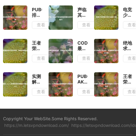
PUBG
声临
电竞
排位
其
少女
赛突
境，
钟晴
查看
查看
查
然消
LOL
子的
失？
官方
LOL
原因
配音
逐梦
解析
演员
之旅
王者
COD16
绝地
与玩
的幕
荣耀
最佳
求生
家应
后故
语音
画面
端游
查看
查看
查
对指
事与
开启
设
打野
南
声音
全攻
置，
进
魅力
略，
流畅
阶，
轻松
运行
资源
实测
PUBG
王者
设置
终极
搜集
解
AKM
荣耀
畅快
优化
与战
析，
当前
吃瓜
查看
查看
查
开黑
指南
术制
Core
版本
指
胜全
i5处
强度
南，
攻略
理器
解析
高效
能否
与实
获取
流畅
战技
热门
Copyright Your WebSite.Some Rights Reserved.
运行
巧
八卦
https://m.letsvpndownload.com/
穿越
https://letsvpndownload.com/id
与皮
火线
肤攻