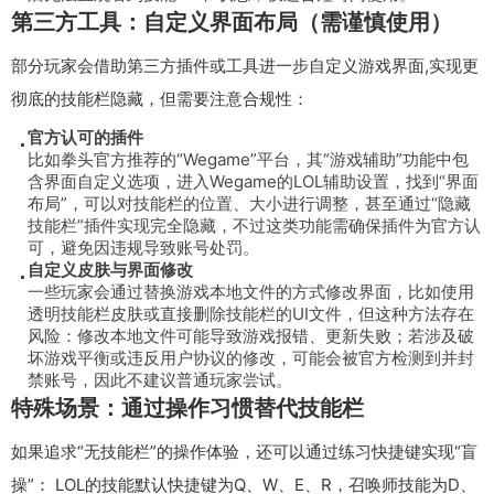
第三方工具：自定义界面布局（需谨慎使用）
部分玩家会借助第三方插件或工具进一步自定义游戏界面,实现更
彻底的技能栏隐藏，但需要注意合规性：
官方认可的插件
比如拳头官方推荐的“Wegame”平台，其“游戏辅助”功能中包
含界面自定义选项，进入Wegame的LOL辅助设置，找到“界面
布局”，可以对技能栏的位置、大小进行调整，甚至通过“隐藏
技能栏”插件实现完全隐藏，不过这类功能需确保插件为官方认
可，避免因违规导致账号处罚。
自定义皮肤与界面修改
一些玩家会通过替换游戏本地文件的方式修改界面，比如使用
透明技能栏皮肤或直接删除技能栏的UI文件，但这种方法存在
风险：修改本地文件可能导致游戏报错、更新失败；若涉及破
坏游戏平衡或违反用户协议的修改，可能会被官方检测到并封
禁账号，因此不建议普通玩家尝试。
特殊场景：通过操作习惯替代技能栏
如果追求“无技能栏”的操作体验，还可以通过练习快捷键实现“盲
操”： LOL的技能默认快捷键为Q、W、E、R，召唤师技能为D、