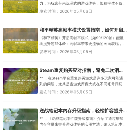
力，为玩家带来沉浸式的游戏体验，加粗字体不仅
提升了界面信息的辨识度，还在战斗场景中强化了
发布时间：2026年05月06日
关键提示（如击杀通知、物资标...
和平精英高帧率模式设置指南，如何开启100+帧提升游戏体验
《和平精英》开启高帧率模式（如90/120帧）能显
著提升游戏体验：高帧率带来更流畅的画面表现，
减少卡顿和拖影，使移动、瞄准、射击等操作更跟
发布时间：2026年05月05日
手，尤其在刚枪、扫车等...
Steam重复购买应对指南，避免二次消费与优化游戏体验
** ，在Steam平台重复购买游戏是许多玩家可能遇
到的问题，尤其是当游戏库庞大或在不同账号间切
换时，为避免重复消费，建议在购买前通过Steam客
发布时间：2026年05月05日
户端的“库”...
逆战笔记本内存升级指南，轻松扩容提升游戏体验
** ，《逆战笔记本性能升级指南》介绍了通过增加
内存容量来提升游戏体验的实用方法，确认笔记本