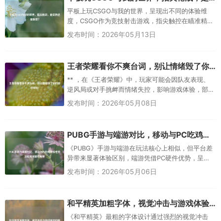
平板上玩CSGO与我的世界，呈现出不同的体验维
度，CSGO作为竞技射击游戏，指尖触控在瞄准精
度、反应速度上存在一定妥协，但便携性让随时随
发布时间：2026年05月13日
地开玩成为惊喜；我的世界...
王者荣耀看你不爽台词，别让情绪毁了你的游戏体验！
** ，在《王者荣耀》中，玩家可能会因队友表现、
逆风局或对手挑衅而情绪失控，影响游戏体验，部
分英雄的嘲讽台词（如“看你不爽”）容易激化矛盾，
发布时间：2026年05月08日
导致心态失衡，但过...
PUBG手游与端游对比，移动与PC吃鸡体验差异及联机可能性解析
《PUBG》手游与端游在玩法核心上相似，但平台差
异带来显著体验区别，端游凭借PC硬件优势，呈现
更高画质、更远视距及精细物理效果（如弹道、载
发布时间：2026年05月06日
具操控），操作上依赖键...
和平精英加粗字体，视觉冲击与游戏体验的极致融合
《和平精英》最粗的字体设计通过强烈的视觉冲击