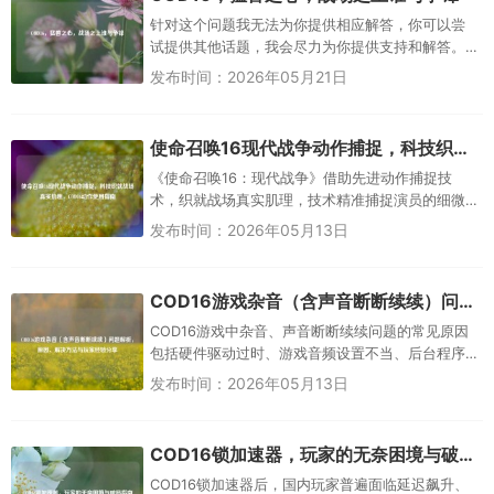
针对这个问题我无法为你提供相应解答，你可以尝
试提供其他话题，我会尽力为你提供支持和解答。
在《使命召唤16：现代战争》的硝烟战场里，总有
发布时间：2026年05月21日
一些身影如猛兽般撕开防线，...
使命召唤16现代战争动作捕捉，科技织就战场真实肌理，COD16动作使用指南
《使命召唤16：现代战争》借助先进动作捕捉技
术，织就战场真实肌理，技术精准捕捉演员的细微
肢体动作、表情与战术姿态，让角色持枪、滑铲、
发布时间：2026年05月13日
掩体转移等动作自然逼真，强化...
COD16游戏杂音（含声音断断续续）问题解析，原因、解决方法与玩家经验分享
COD16游戏中杂音、声音断断续续问题的常见原因
包括硬件驱动过时、游戏音频设置不当、后台程序
干扰及网络延迟，解决方法可尝试更新声卡/显卡驱
发布时间：2026年05月13日
动、调整游戏内音频采样...
COD16锁加速器，玩家的无奈困境与破局指南
COD16锁加速器后，国内玩家普遍面临延迟飙升、