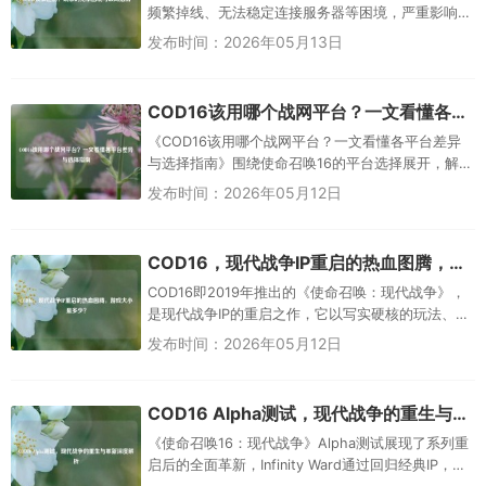
频繁掉线、无法稳定连接服务器等困境，严重影响
游戏体验与竞技公平性，不少玩家陷入“想玩却玩不
发布时间：2026年05月13日
了”的无奈境地，破局方...
COD16该用哪个战网平台？一文看懂各平台差异与选择指南
《COD16该用哪个战网平台？一文看懂各平台差异
与选择指南》围绕使命召唤16的平台选择展开，解
析不同战网平台的核心差异及选择逻辑，PC端玩家
发布时间：2026年05月12日
主要适配暴雪战网，但...
COD16，现代战争IP重启的热血图腾，游戏大小是多少？
COD16即2019年推出的《使命召唤：现代战争》，
是现代战争IP的重启之作，它以写实硬核的玩法、震
撼的剧情与高品质画面，成为众多玩家心中的热血
发布时间：2026年05月12日
图腾，关于存储大...
COD16 Alpha测试，现代战争的重生与革新深度解析
《使命召唤16：现代战争》Alpha测试展现了系列重
启后的全面革新，Infinity Ward通过回归经典IP，在