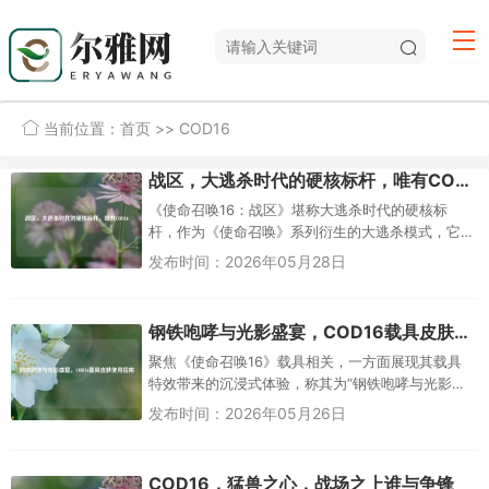
当前位置：
首页
>> COD16
战区，大逃杀时代的硬核标杆，唯有COD16
《使命召唤16：战区》堪称大逃杀时代的硬核标
杆，作为《使命召唤》系列衍生的大逃杀模式，它
凭借扎实的射击手感、高度还原的战术体系以及快
发布时间：2026年05月28日
节奏的战场对抗，打破了传统大...
钢铁咆哮与光影盛宴，COD16载具皮肤使用指南
聚焦《使命召唤16》载具相关，一方面展现其载具
特效带来的沉浸式体验，称其为“钢铁咆哮与光影盛
宴”的“沉浸式革命”，凸显载具在视觉与音效呈现上
发布时间：2026年05月26日
的突破；另一方面针对...
COD16，猛兽之心，战场之上谁与争锋