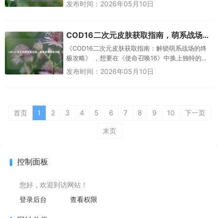
保留硬核射击体验的同时，实现了多维度突破，测
发布时间：2026年05月10日
试...
COD16二次元皮肤获取指南，萌系战场终极攻略
《COD16二次元皮肤获取指南：解锁萌系战场的终
极攻略》 ，想要在《使命召唤16》中换上独特的二
次元皮肤，化身萌系战士？本指南为你提供快速获
发布时间：2026年05月10日
取方法！二次元皮肤...
首页
1
2
3
4
5
6
7
8
9
10
下一页
末页
控制面板
您好，欢迎到访网站！
登录后台
查看权限