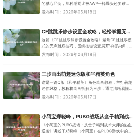
的糟心经历，那种感觉比被AWP一枪爆头还要难
受，原本沉浸在紧张刺激的对战中，正全神贯注瞄
发布时间：2026年06月18日
准、走位，准备打出精彩操...
CF跳跳乐静步设置全攻略，轻松掌握无声跳跃技巧
这篇《CF跳跳乐静步设置全攻略》聚焦CF跳跳乐模
式的无声跳跃技巧，围绕按键设置展开详细讲解，
它能帮助玩家快速掌握静步跳跃的操作方法，通过
发布时间：2026年06月18日
合理调整按键设置，实现无...
三步画出萌趣迷你版和平精英角色
这是一篇Q版《和平精英》角色绘画教程，主打萌趣
迷你风格，教程将绘画拆解为三步，通过清晰易懂
的步骤指导，帮助绘画爱好者轻松掌握迷你版《和
发布时间：2026年06月17日
平精英》角色的绘制方法，同...
小阿宝郑晓峰，PUBG战场从盒子精到战术大师的热血逆袭
《小阿宝的PUBG战场：从盒子精到战术大师的热血
逆袭》讲述了郑晓峰（小阿宝）在PUBG游戏中的成