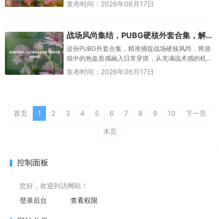
长历程，最初他是落地成盒的“盒子精”，在一次次失
发布时间：2026年06月17日
败中摸索战术、积...
战场风尚集结，PUBG硬核外套合集，解锁专属穿搭密码
这份PUBG外套合集，精准捕捉战场硬核风尚，将游
戏中的热血质感融入日常穿搭，从充满战术感的机
能款到兼具潮流属性的休闲款，每一件都藏着专
发布时间：2026年06月17日
属“穿搭密码”，既还原游戏...
首页
1
2
3
4
5
6
7
8
9
10
下一页
末页
控制面板
您好，欢迎到访网站！
登录后台
查看权限