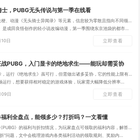
骑士，PUBG无头传说与第一季在线看
相关梗、动漫《无头骑士异闻录》等元素，信息较为零散且指向不同领
》是成田良悟创作的轻小说改编动漫，第一季围绕东京池袋的都市...
月10日
立即查看
0征战PUBG，入门显卡的绝地求生——能玩却需妥协
显卡，运行《绝地求生》虽可行，但需做出诸多妥协，它的性能上限有
运行，想要获得相对稳定的游戏体验，玩家需大幅降低分辨率...
月09日
立即查看
BG福利全盘点，能领多少？打折吗？一文看懂
《PUBG》的福利与折扣情况，为玩家盘点可领取的福利内容，解答
折”问题，文中会梳理游戏内各类福利活动的领取规则、奖励内...