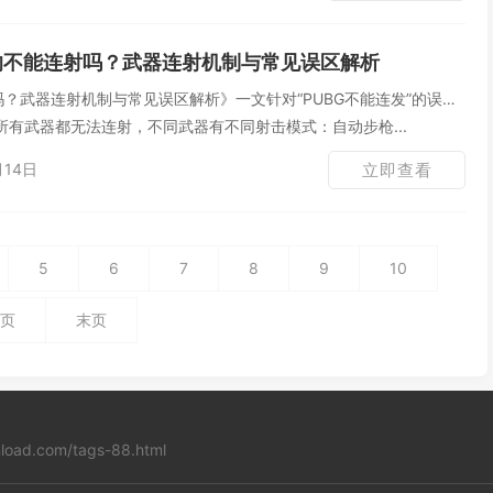
真的不能连射吗？武器连射机制与常见误区解析
吗？武器连射机制与常见误区解析》一文针对“PUBG不能连发”的误区
有武器都无法连射，不同武器有不同射击模式：自动步枪...
月14日
立即查看
5
6
7
8
9
10
页
末页
load.com/tags-88.html