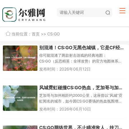
当前位置：
首页
>> CS:GO
别混淆！CS:GO无黑色城镇，它是CF经典爆破图
你可能混淆了两款射击游戏的经典地图：
CS:GO（反恐精英：全球攻势）的官方地图体系
中，并没有名为“黑色城镇”的地图，这个名称是穿越
发布时间：2026年06月12日
火线（CF）里的经典爆破地图，...
风城霓虹碰撞CS:GO热血，芝加哥与加州的跨域电竞联结
芝加哥与加州相距约2000公里，这座曾以“风城”霓
虹闻名的城市，如今因CS:GO赛场的热血氛围增添
了新的活力，从繁华都市的璀璨灯火到电竞场馆内
发布时间：2026年06月10日
的激烈对决，两种截...
CS:GO网络世界，不止瞄准敌人，挂刀网里的别样天地