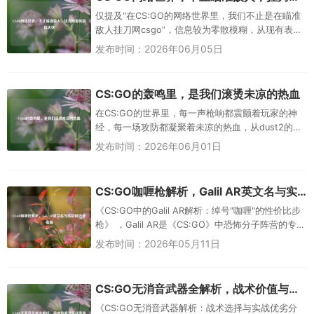
仅提及“在CS:GO的网络世界里，我们不止是在瞄准
敌人挂刀网csgo”，信息较为零散模糊，从现有表述
推测，或许意在说明CS:GO玩家的体验不止于瞄准
发布时间：2026年06月05日
对战，“挂刀...
CS:GO的轰鸣里，是我们滚烫未凉的热血
在CS:GO的世界里，每一声枪响都震颤着玩家的神
经，每一场攻防都凝聚着未凉的热血，从dust2的经
典巷道到inferno的烟雾迷阵，玩家们在无情的喧嚣
发布时间：2026年06月01日
中并肩作战...
CS:GO咖喱枪解析，Galil AR英文名与实战技巧全指南
《CS:GO中的Galil AR解析：绰号"咖喱"的性价比步
枪》 ，Galil AR是《CS:GO》中恐怖分子阵营的专
属步枪，因英文名发音被玩家戏称为"咖喱枪...
发布时间：2026年05月11日
CS:GO无消音武器全解析，战术价值与实战表现深度评测
《CS:GO无消音武器解析：战术选择与实战优劣分