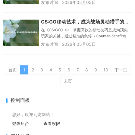
巧，进攻方可通过A点高爆雷压制狙击台，或利用B
发布时间：2026年05月05日
通道烟雾弹封锁视野，配合...
CS:GO移动艺术，成为战场灵动猎手的终极指南
在《CS:GO》中，掌握高效的移动技巧是成为顶尖
玩家的关键，通过精准的急停（Counter-Strafing）
配合压枪，玩家能在高速移动中瞬间稳定准星，提
发布时间：2026年05月05日
升射击...
首页
1
2
3
4
5
6
7
8
9
10
下一页
末页
控制面板
您好，欢迎到访网站！
登录后台
查看权限