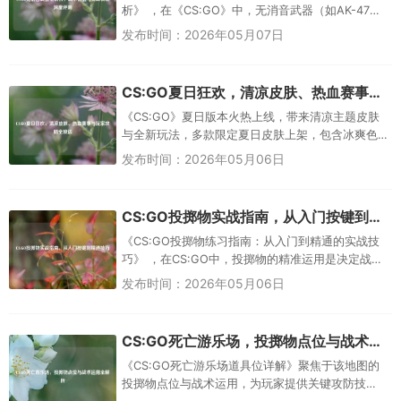
析》 ，在《CS:GO》中，无消音武器（如AK-47、
M4A4等）与消音武器（如M4A1-S）的差异显著影
发布时间：2026年05月07日
响战...
CS:GO夏日狂欢，清凉皮肤、热血赛事与玩家攻略全放送
《CS:GO》夏日版本火热上线，带来清凉主题皮肤
与全新玩法，多款限定夏日皮肤上架，包含冰爽色
调的武器涂装与角色造型，为玩家带来视觉降温体
发布时间：2026年05月06日
验，同步开启的夏季锦标赛...
CS:GO投掷物实战指南，从入门按键到精通技巧
《CS:GO投掷物练习指南：从入门到精通的实战技
巧》 ，在CS:GO中，投掷物的精准运用是决定战局
的关键因素之一，本指南系统讲解了烟雾弹、闪光
发布时间：2026年05月06日
弹、燃烧瓶和手雷的...
CS:GO死亡游乐场，投掷物点位与战术运用全解析
《CS:GO死亡游乐场道具位详解》聚焦于该地图的
投掷物点位与战术运用，为玩家提供关键攻防技