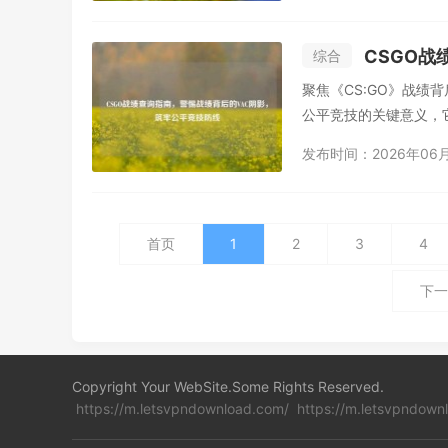
CSGO战
综合
聚焦《CS:GO》战绩
公平竞技的关键意义，它
发布时间：2026年06
首页
1
2
3
4
下一
Copyright Your WebSite.Some Rights Reserved.
https://m.letsvpndownload.com/
https://m.letsvpndown