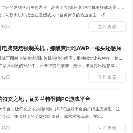
”展开的硬核科幻主题内容，聚焦于“钢铁狂潮”般的机甲狂战场景，它
调，勾勒出机甲战士在激烈战火中奋勇厮杀的热血画面，将...
月18日
立即查看
O时电脑突然强制关机，那酸爽比吃AWP一枪头还憋屈
过激战正酣时电脑突然强制关机的糟心经历，那种感觉比被AWP一枪爆
紧张刺激的对战中，正全神贯注瞄准、走位，准备打出精彩操...
月18日
立即查看
上的符文之地，瓦罗兰特登陆PC游戏平台
am平台，让符文之地的独特魅力与PC游戏平台的广阔生态邂逅，这款
素的游戏，凭借鲜明的英雄技能体系、战术对抗玩法，在S...
月18日
立即查看