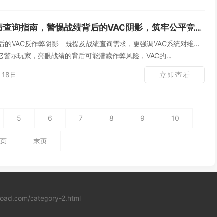
绩查询指南，警惕战绩背后的VAC阴影，筑牢公平竞技防线
背后的VAC反作弊阴影，既提及战绩查询需求，更强调VAC系统对维护
警示玩家，亮眼战绩的背后可能潜藏作弊风险，VAC的...
月18日
立即查看
5
6
7
8
9
10
页
末页
load.com/category-2.html