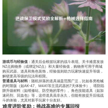
游戏币与经验值
：通关后会根据玩家的战斗表现、关卡难度发放
NZ点购物券（或绑定NZ点）和大量经验值，购物券可用于商城
购买武器、道具和角色装饰，经验值则助力玩家快速提升等级，
解锁更高等级的玩法和权限。
普通道具与材料
：随机掉落的道具涵盖范围广泛，比如各类枪械
的时限版（如AK-47、M4A1等主流武器的7天体验卡）、塔防陷
阱升级材料（如维修站、防空炮的零件）、角色技能道具（如加
速药剂、回血包）等，这些道具虽非永久，但能有效提升后续战
斗的体验，尤其对新手玩家十分友好。
难度进阶奖励：挑战高难的专属回报