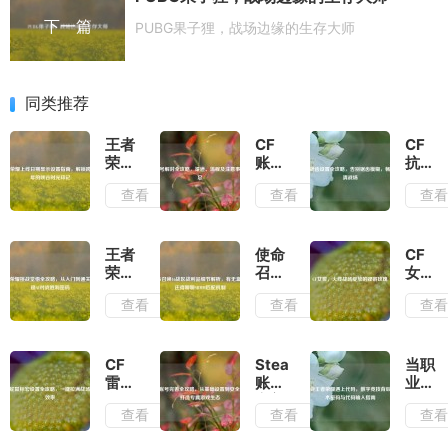
下一篇
PUBG果子狸，战场边缘的生存大师
同类推荐
王者
CF
CF
荣耀
账号
抗锯
上线
解封
齿设
查看
查看
查
日期
全攻
置全
显示
略，
攻
设置
渠
略，
指
道、
告别
王者
使命
CF
南，
流程
锯齿
荣耀
召唤
女
解锁
及注
模
挑战
16战
警，
查看
查看
查
跨越
意事
糊，
觉悟
区战
火线
七年
项汇
畅享
全攻
利品
战场
的峡
总
高清
略，
细节
绽放
谷时
战场
从入
解
的铿
CF
Steam
当职
光印
门到
析，
锵玫
雷蛇
账号
业王
记
通
有无
瑰
鼠标
完善
者荣
查看
查看
查
关，
盒
宏设
全攻
耀遇
解锁
子？
置全
略，
上代