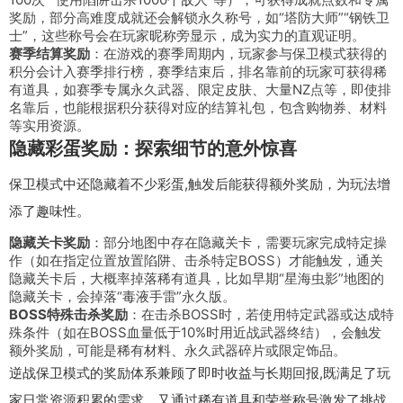
奖励，部分高难度成就还会解锁永久称号，如“塔防大师”“钢铁卫
士”，这些称号会在玩家昵称旁显示，成为实力的直观证明。
赛季结算奖励
：在游戏的赛季周期内，玩家参与保卫模式获得的
积分会计入赛季排行榜，赛季结束后，排名靠前的玩家可获得稀
有道具，如赛季专属永久武器、限定皮肤、大量NZ点等，即使排
名靠后，也能根据积分获得对应的结算礼包，包含购物券、材料
等实用资源。
隐藏彩蛋奖励：探索细节的意外惊喜
保卫模式中还隐藏着不少彩蛋,触发后能获得额外奖励，为玩法增
添了趣味性。
隐藏关卡奖励
：部分地图中存在隐藏关卡，需要玩家完成特定操
作（如在指定位置放置陷阱、击杀特定BOSS）才能触发，通关
隐藏关卡后，大概率掉落稀有道具，比如早期“星海虫影”地图的
隐藏关卡，会掉落“毒液手雷”永久版。
BOSS特殊击杀奖励
：在击杀BOSS时，若使用特定武器或达成特
殊条件（如在BOSS血量低于10%时用近战武器终结），会触发
额外奖励，可能是稀有材料、永久武器碎片或限定饰品。
逆战保卫模式的奖励体系兼顾了即时收益与长期回报,既满足了玩
家日常资源积累的需求，又通过稀有道具和荣誉称号激发了挑战