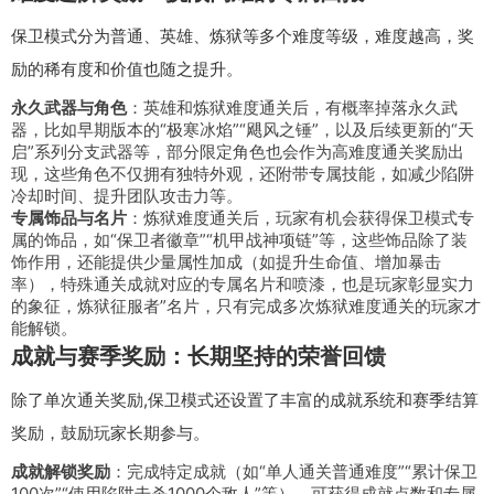
保卫模式分为普通、英雄、炼狱等多个难度等级，难度越高，奖
励的稀有度和价值也随之提升。
永久武器与角色
：英雄和炼狱难度通关后，有概率掉落永久武
器，比如早期版本的“极寒冰焰”“飓风之锤”，以及后续更新的“天
启”系列分支武器等，部分限定角色也会作为高难度通关奖励出
现，这些角色不仅拥有独特外观，还附带专属技能，如减少陷阱
冷却时间、提升团队攻击力等。
专属饰品与名片
：炼狱难度通关后，玩家有机会获得保卫模式专
属的饰品，如“保卫者徽章”“机甲战神项链”等，这些饰品除了装
饰作用，还能提供少量属性加成（如提升生命值、增加暴击
率），特殊通关成就对应的专属名片和喷漆，也是玩家彰显实力
的象征，炼狱征服者”名片，只有完成多次炼狱难度通关的玩家才
能解锁。
成就与赛季奖励：长期坚持的荣誉回馈
除了单次通关奖励,保卫模式还设置了丰富的成就系统和赛季结算
奖励，鼓励玩家长期参与。
成就解锁奖励
：完成特定成就（如“单人通关普通难度”“累计保卫
100次”“使用陷阱击杀1000个敌人”等），可获得成就点数和专属