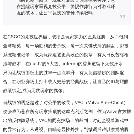
在提醒玩家重视竞技公平，警惕作弊行为对游戏环
境的破坏，让公平竞技的警钟持续敲响。
在CSGO的竞技世界里，战绩是玩家实力的直观注脚，从白银到
全球精英，每一场胜利的击杀数、每一次关键残局的翻盘，都被
系统精准记录，成为玩家追逐更高段位的勋章，有人日夜苦练枪
法与战术，在dust2的A大道、inferno的香蕉道留下无数汗水，
只为让战绩面板上的胜率一点点攀升；有人凭借精妙的团队配
合，在职业赛场上打出载入史册的经典战役，让自己的ID与耀眼
战绩绑定,成为无数玩家的偶像。
当战绩的诱惑超过了对公平的敬畏，VAC（Valve Anti-Cheat）
便会成为悬在所有玩家头顶的达摩克利斯之剑，作为Valve官方推
出的反作弊系统，VAC如同竞技场上的裁判，时刻监视着游戏中
的异常行为，从透视、自瞄等显性外挂，到微调后难以察觉的脚