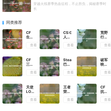
下一篇
穿越火线赛季热血征程，不止胜负，揭秘赛季时
长
同类推荐
CF
CS:GO
荒野
生化
人物
行动
追
体型
账号
查看
查看
查
击，
大揭
丢
科研
秘，
失？
中心
谁是
这份
2绝
战场
找回
CF
Steam
破军
境逃
上最
指南
三字
巴西
映赤
亡生
苗条
帮你
ID，
区，
兔，
查看
查看
查
死博
的幽
快速
藏在
低价
从版
弈，
灵？
解决
字符
标签
本弃
一文
里的
下的
子到
教你
战场
游戏
团战
天使
王者
CF
找到
江湖
市场
绞肉
LOL
荣耀
抗锯
玩法
生态
机，
吧，
上线
齿设
入口
查看
查看
查
与玩
赛场
藏着
日期
置全
家生
吕布
青春
显示
攻
存困
的逆
热血
设置
略，