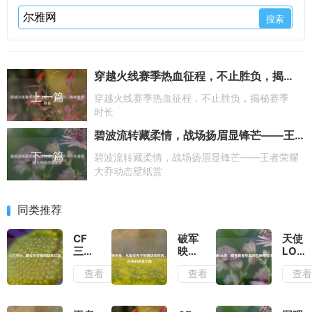
穿越火线赛季热血征程，不止胜负，揭秘赛季时长
上一篇
穿越火线赛季热血征程，不止胜负，揭秘赛季
时长
碧波流转藏柔情，战场扬眉显锋芒——王者荣耀大乔动态壁纸赏
下一篇
碧波流转藏柔情，战场扬眉显锋芒——王者荣耀
大乔动态壁纸赏
同类推荐
CF
破军
天使
三字
映赤
LOL
ID，
兔，
吧，
查看
查看
查
藏在
从版
藏着
字符
本弃
青春
里的
子到
热血