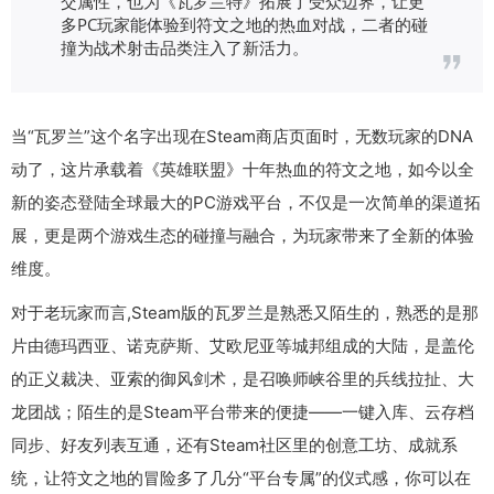
交属性，也为《瓦罗兰特》拓展了受众边界，让更
多PC玩家能体验到符文之地的热血对战，二者的碰
撞为战术射击品类注入了新活力。
当“瓦罗兰”这个名字出现在Steam商店页面时，无数玩家的DNA
动了，这片承载着《英雄联盟》十年热血的符文之地，如今以全
新的姿态登陆全球最大的PC游戏平台，不仅是一次简单的渠道拓
展，更是两个游戏生态的碰撞与融合，为玩家带来了全新的体验
维度。
对于老玩家而言,Steam版的瓦罗兰是熟悉又陌生的，熟悉的是那
片由德玛西亚、诺克萨斯、艾欧尼亚等城邦组成的大陆，是盖伦
的正义裁决、亚索的御风剑术，是召唤师峡谷里的兵线拉扯、大
龙团战；陌生的是Steam平台带来的便捷——一键入库、云存档
同步、好友列表互通，还有Steam社区里的创意工坊、成就系
统，让符文之地的冒险多了几分“平台专属”的仪式感，你可以在