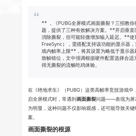
** ，《PUBG全屏模式画面撕裂？三招
题，提供了三种有效解决方案。**开启垂直同
消除撕裂，但可能轻微增加输入延迟。**使用自适
FreeSync），需搭配支持该功能的显示
戏内帧率上限**，将其设置为略低于显示器刷
致帧错位，文中强调根据硬件配置选择合适
得无撕裂的流畅吃鸡体验。
在《绝地求生》（PUBG）这类高帧率竞技游戏
启全屏模式时，常遇到
画面撕裂
问题——表现为屏
为明显，这种问题不仅影响观感，还可能导致关键
案。
画面撕裂的根源