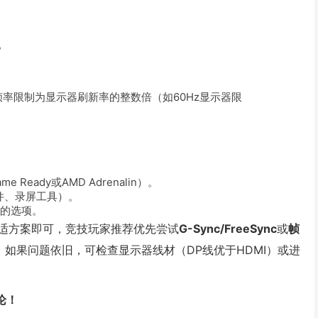
。
将帧率限制为显示器刷新率的整数倍（如60Hz显示器限
Ready或AMD Adrenalin）。
件、录屏工具）。
高的选项。
适方案即可，竞技玩家推荐优先尝试
G-Sync/FreeSync
或
帧
如果问题依旧，可检查显示器线材（DP线优于HDMI）或进
论！