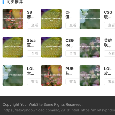
同类推荐
S8
CF
CSG
赛季
僵尸
暖
宫本
模式
蜂，
查看
查看
查
武藏
停更
解码
最强
引热
游戏
出
议，
中的
装，
玩家
独特
Steam
CSGO-
英雄
一刀
深挖
编号
更新
Refresh，
联盟
流与
真相
与玩
卡
深度
死亡
查看
查看
查
半肉
与未
家文
在‘正
解析
绽放
流实
来期
化
在提
游戏
皮肤
战解
待
交’的
刷新
价格
析
解决
机制
及华
LOL
PUBG
LOL
方法
与实
丽特
大虫
从菜
皮肤
战技
效解
怎么
鸟到
收割
查看
查看
查
巧
析
变
大
者，
大？
神，
收藏
科加
最佳
执念
斯被
操作
还是
动叠
设置
氪金
Copyright Your WebSite.Some Rights Reserved.
层机
与进
成
https://letsvpndownload.com/idc/29181.html
制详
阶技
https://m.letsvpnd
瘾？
解
巧全
揭秘