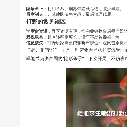
隐蔽至上
：利用草丛、烟雾弹隐藏踪迹，减少暴露。
后发制人
：让其他队伍先交战，最后清理残局。
打野的常见误区
过度贪资源
：野区资源有限，搜完关键物资后需立即转
忽视载具
：野区转移距离长，没车容易被毒圈拖垮。
信息缺失
：打野玩家需更依赖听声辨位和观察击杀提
打野并非“苟分”，而是一种需要大局观和资源管
样能成为决赛圈的“隐形杀手”，下次开局，不妨尝