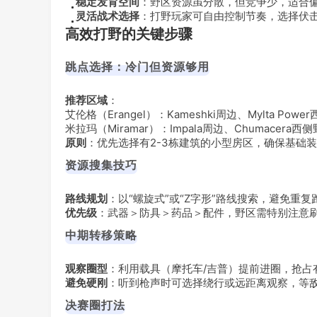
稳定发育空间
：野区资源虽分散，但竞争少，适合
灵活战术选择
：打野玩家可自由控制节奏，选择伏击
高效打野的关键步骤
跳点选择：冷门但资源够用
推荐区域
：
艾伦格（Erangel）：Kameshki周边、Mylta Pow
米拉玛（Miramar）：Impala周边、Chumacera西
原则
：优先选择有2-3栋建筑的小型房区，确保基础装
资源搜集技巧
路线规划
：以“螺旋式”或“Z字形”路线搜索，避免重复
优先级
：武器＞防具＞药品＞配件，野区需特别注意
中期转移策略
观察圈型
：利用载具（摩托车/吉普）提前进圈，抢占
避免硬刚
：听到枪声时可选择绕行或远距离观察，等
决赛圈打法