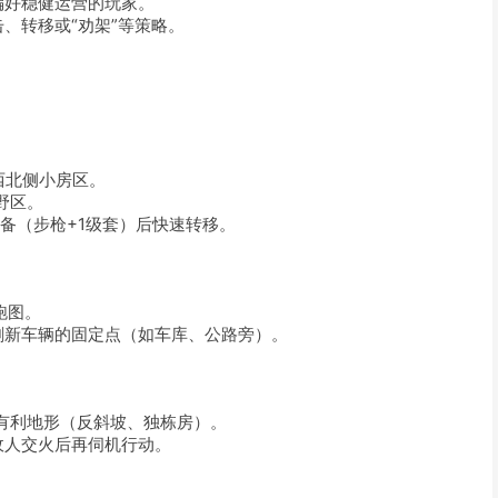
偏好稳健运营的玩家。
、转移或“劝架”等策略。
er西北侧小房区。
侧野区。
备（步枪+1级套）后快速转移。
跑图。
刷新车辆的固定点（如车库、公路旁）。
有利地形（反斜坡、独栋房）。
敌人交火后再伺机行动。