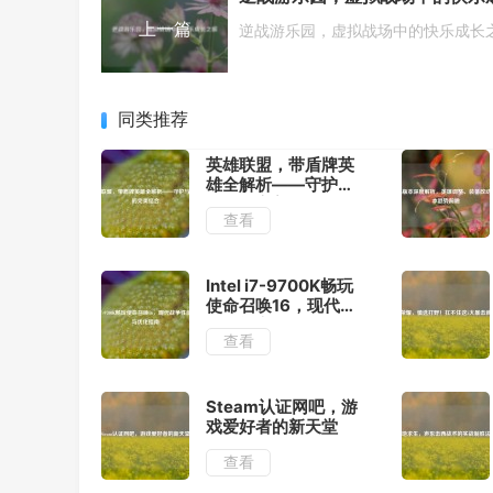
上一篇
逆战游乐园，虚拟战场中的快乐成长
同类推荐
英雄联盟，带盾牌英
雄全解析——守护与
进攻的完美结合
查看
Intel i7-9700K畅玩
使命召唤16，现代战
争性能实测与优化指
查看
南
Steam认证网吧，游
戏爱好者的新天堂
查看