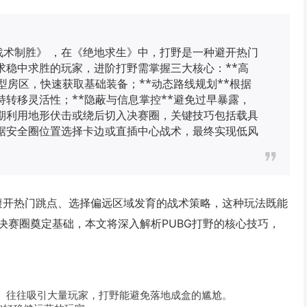
战术制胜》 ，在《绝地求生》中，打野是一种避开热门
求稳中求胜的玩家，进阶打野需掌握三大核心：**高
型房区，快速获取基础装备；**动态路线规划**根据
转移灵活性；**隐蔽与信息掌控**避免过早暴露，
期利用地形伏击或绕后切入决赛圈，关键技巧包括载具
据安全圈位置选择卡边或直插中心战术，最终实现低风
种避开热门跳点、选择偏远区域发育的战术策略，这种玩法既能
决赛圈奠定基础，本文将深入解析PUBG打野的核心技巧，
hool）往往吸引大量玩家，打野能避免落地成盒的尴尬。