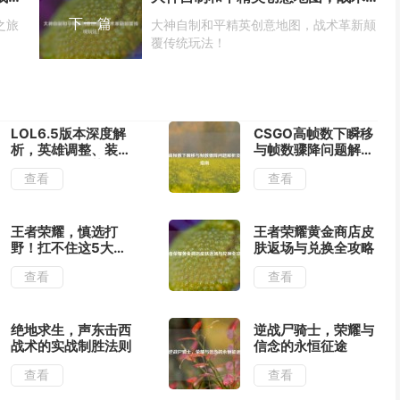
下一篇
之旅
大神自制和平精英创意地图，战术革新颠
覆传统玩法！
LOL6.5版本深度解
CSGO高帧数下瞬移
析，英雄调整、装备
与帧数骤降问题解析
改动与版本趋势前瞻
及解决指南
查看
查看
王者荣耀，慎选打
王者荣耀黄金商店皮
野！扛不住这5大暴
肤返场与兑换全攻略
击就别碰
查看
查看
绝地求生，声东击西
逆战尸骑士，荣耀与
战术的实战制胜法则
信念的永恒征途
查看
查看