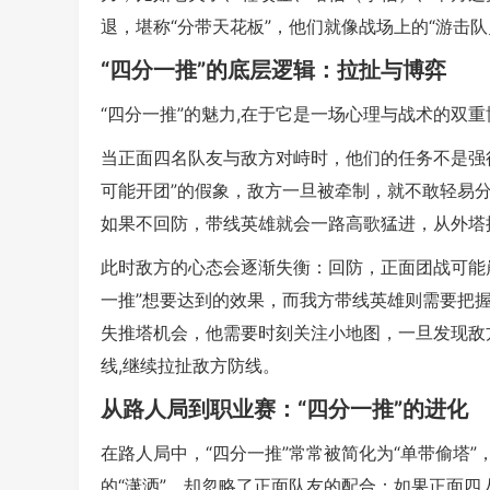
退，堪称“分带天花板”，他们就像战场上的“游击队
“四分一推”的底层逻辑：拉扯与博弈
“四分一推”的魅力,在于它是一场心理与战术的双重
当正面四名队友与敌方对峙时，他们的任务不是强
可能开团”的假象，敌方一旦被牵制，就不敢轻易
如果不回防，带线英雄就会一路高歌猛进，从外塔
此时敌方的心态会逐渐失衡：回防，正面团战可能崩
一推”想要达到的效果，而我方带线英雄则需要把握
失推塔机会，他需要时刻关注小地图，一旦发现敌
线,继续拉扯敌方防线。
从路人局到职业赛：“四分一推”的进化
在路人局中，“四分一推”常常被简化为“单带偷塔
的“潇洒”，却忽略了正面队友的配合：如果正面