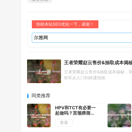
协助本站SEO优化一下，谢谢！
上一篇
王者荣耀赵云售价&抽取成本揭秘，
将军从入门到精通指南
同类推荐
HPV和TCT有必要一
起做吗？宫颈癌筛查
最佳组合及结果等待
查看
时间解析