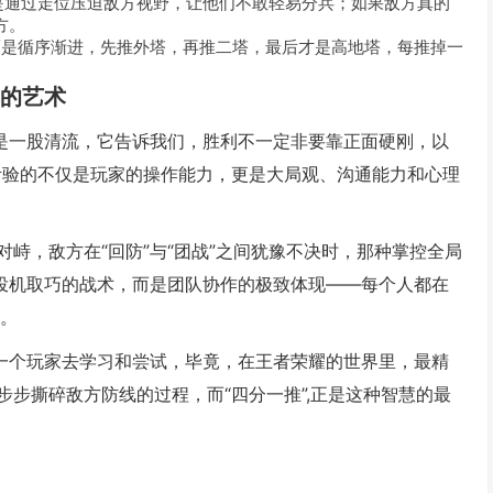
是通过走位压迫敌方视野，让他们不敢轻易分兵；如果敌方真的
方。
而是循序渐进，先推外塔，再推二塔，最后才是高地塔，每推掉一
术的艺术
像是一股清流，它告诉我们，胜利不一定非要靠正面硬刚，以
考验的不仅是玩家的操作能力，更是大局观、沟通能力和心理
峙，敌方在“回防”与“团战”之间犹豫不决时，那种掌控全局
种投机取巧的战术，而是团队协作的极致体现——每个人都在
流。
每一个玩家去学习和尝试，毕竟，在王者荣耀的世界里，最精
步撕碎敌方防线的过程，而“四分一推”,正是这种智慧的最