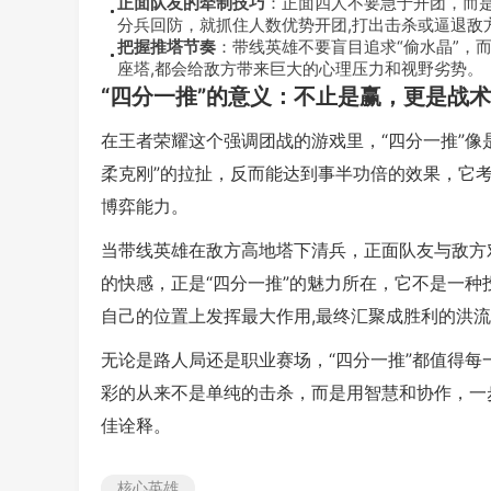
正面队友的牵制技巧
：正面四人不要急于开团，而
分兵回防，就抓住人数优势开团,打出击杀或逼退敌
把握推塔节奏
：带线英雄不要盲目追求“偷水晶”，
座塔,都会给敌方带来巨大的心理压力和视野劣势。
“四分一推”的意义：不止是赢，更是战
在王者荣耀这个强调团战的游戏里，“四分一推”
柔克刚”的拉扯，反而能达到事半功倍的效果，它
博弈能力。
当带线英雄在敌方高地塔下清兵，正面队友与敌方对
的快感，正是“四分一推”的魅力所在，它不是一
自己的位置上发挥最大作用,最终汇聚成胜利的洪
无论是路人局还是职业赛场，“四分一推”都值得
彩的从来不是单纯的击杀，而是用智慧和协作，一步
佳诠释。
核心英雄