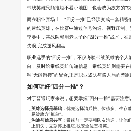
带线英雄只顾推塔不看小地图，也会成为敌方的“突
而在职业赛场上，“四分一推”已经演变成一套精密
的带线英雄，在比赛中通过信号沟通、视野压制、资源
季赛中，某战队就用老夫子的“四分一推”战术，
失误,完成逆风翻盘。
职业选手的“四分一推”，不仅考验带线英雄的个
向，及时给带线英雄传递信息；带线英雄则需要在
种“无缝衔接”的配合,正是职业战队与路人局的差距
如何玩好“四分一推”？
对于普通玩家来说，想要掌握“四分一推”,需要注意
英雄选择是基础
：优先选择清兵快、位移多、生存
易被敌方“抓单”。
沟通与信息共享
：带线前一定要和队友沟通，让他
上消失，立刻停止推塔,找安全位置撤离。