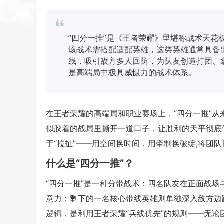
“四分一推”是《王者荣耀》里堪称战术天花
该战术需搭配适配英雄，这类英雄通常具备
线，吸引敌方多人回防，为队友创造打团、
是高端局中极具威慑力的战术体系。
在王者荣耀的高端局和职业赛场上，“四分一推”
似胶着的战局里撕开一道口子，让胜利的天平彻底
于“拉扯”——用空间换时间，用牵制换破绽,将团
什么是“四分一推”？
“四分一推”是一种分带战术：四名队友在正面战
意力；剩下的一名核心带线英雄则单独深入敌方边
逻辑，是利用王者荣耀“兵线优先”的规则——无论