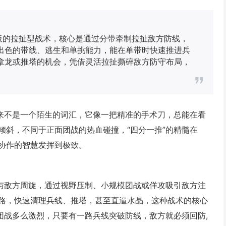
板的拉扯型战术，核心是通过分带牵制拉扯敌方防线，
出色的带线、逃生和单挑能力，能在单带时快速推进兵
拿龙或推塔的机会，凭借灵活拉扯撕碎敌方防守布局，
从来不是一个陌生的词汇，它像一把精准的手术刀，总能在看
倾斜，不同于正面团战的热血碰撞，“四分一推”的精髓在
队协作的智慧发挥到极致。
场与敌方周旋，通过视野压制、小规模团战或佯攻吸引敌方注
路，快速清理兵线、推塔，甚至直逼水晶，这种战术的核心
团战多么激烈，只要有一路兵线突破防线，敌方就必须回防,