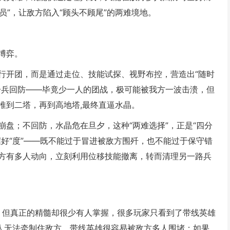
员”，让敌方陷入“顾头不顾尾”的两难境地。
博弈。
行开团，而是通过走位、技能试探、视野布控，营造出“随时
分兵回防——毕竟少一人的团战，极可能被我方一波击溃，但
推到二塔，再到高地塔,最终直逼水晶。
盘；不回防，水晶危在旦夕，这种“两难选择”，正是“四分
好“度”——既不能过于冒进被敌方围歼，也不能过于保守错
方有多人动向，立刻利用位移技能撤离，转而清理另一路兵
”，但真正的精髓却很少有人掌握，很多玩家只看到了带线英雄
四人无法牵制住敌方，带线英雄很容易被敌方多人围堵；如果