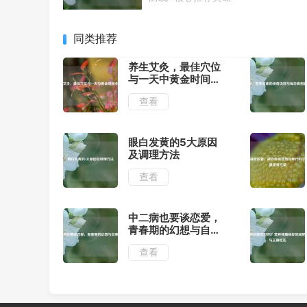
同类推荐
养生艾灸，最佳穴位
与一天中黄金时间全
解析
查看
眼白发黄的5大原因
及调理方法
查看
中二病也要谈恋爱，
青春期的幻想与自我
探索
查看