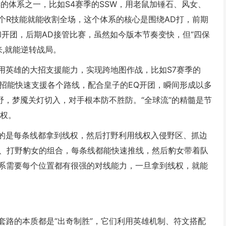
经典的体系之一，比如S4赛季的SSW，用老鼠加锤石、风女、
个R技能就能收割全场，这个体系的核心是围绕AD打，前期
开团，后期AD接管比赛，虽然如今版本节奏变快，但“四保
来,就能逆转战局。
利用英雄的大招支援能力，实现跨地图作战，比如S7赛季的
大招能快速支援各个路线，配合皇子的EQ开团，瞬间形成以多
野，梦魇关灯切入，对手根本防不胜防。“全球流”的精髓是节
动权。
究的是每条线都拿到线权，然后打野利用线权入侵野区、抓边
条、打野豹女的组合，每条线都能快速推线，然后豹女带着队
系需要每个位置都有很强的对线能力，一旦拿到线权，就能
套路的本质都是“出奇制胜”，它们利用英雄机制、符文搭配