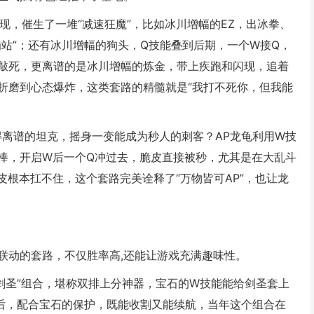
现，催生了一堆“减速狂魔”，比如冰川增幅的EZ，出冰拳、
站”；还有冰川增幅的狗头，Q技能叠到后期，一个W接Q，
敲死，更离谱的是冰川增幅的炼金，带上疾跑和闪现，追着
折磨到心态爆炸，这类套路的精髓就是“我打不死你，但我能
离谱的坦克，摇身一变能成为秒人的刺客？AP龙龟利用W技
棒，开启W后一个Q冲过去，脆皮直接被秒，尤其是在大乱斗
皮根本扛不住，这个套路完美诠释了“万物皆可AP”，也让龙
联动的套路，不仅胜率高,还能让游戏充满趣味性。
石剑圣”组合，堪称双排上分神器，宝石的W技能能给剑圣套上
后，配合宝石的保护，既能收割又能续航，当年这个组合在