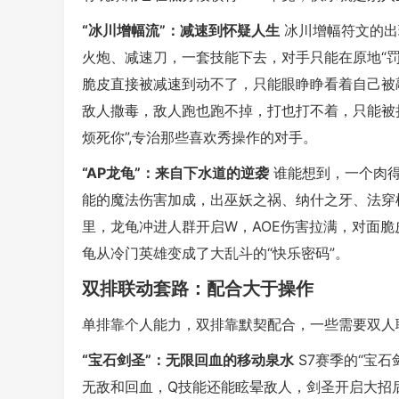
“冰川增幅流”：减速到怀疑人生
冰川增幅符文的出
火炮、减速刀，一套技能下去，对手只能在原地“罚
脆皮直接被减速到动不了，只能眼睁睁看着自己被
敌人撒毒，敌人跑也跑不掉，打也打不着，只能被
烦死你”,专治那些喜欢秀操作的对手。
“AP龙龟”：来自下水道的逆袭
谁能想到，一个肉得
能的魔法伤害加成，出巫妖之祸、纳什之牙、法穿
里，龙龟冲进人群开启W，AOE伤害拉满，对面脆
龟从冷门英雄变成了大乱斗的“快乐密码”。
双排联动套路：配合大于操作
单排靠个人能力，双排靠默契配合，一些需要双人
“宝石剑圣”：无限回血的移动泉水
S7赛季的“宝
无敌和回血，Q技能还能眩晕敌人，剑圣开启大招