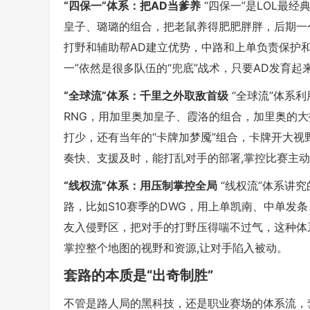
“四保一”体系：把AD当爹养
“四保一”是LOL最
皇子、璐璐的组合，把老鼠养得肥肥胖胖，后期一
打野和辅助帮AD建立优势，中路和上单负责保护和
一”依然是很多队伍的“兜底”战术，只要AD发育起
“全球流”体系：千里之外取敌首级
“全球流”体系
RNG，用加里奥加皇子、霞洛的组合，加里奥的
打少，还有当年的“卡牌加梦魇”组合，卡牌开大视
奏快、支援及时，能打乱对手的部署,掌控比赛主
“线权流”体系：用压制掌控全局
“线权流”体系讲
路，比如S10赛季的DWG，用上单凯南、中单发
友入侵野区，把对手的打野压得喘不过气，这种体
掌控整个地图的视野和资源,让对手陷入被动。
套路的本质是“出奇制胜”
不管是路人局的黑科技，还是职业赛场的体系流，