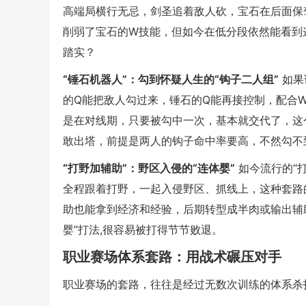
高端局横行无忌，剑圣追着敌人砍，宝石在后面保
削弱了宝石的W技能，但如今在低分段依然能看到这
踏实？
“锤石机器人”：勾到怀疑人生的“钩子二人组”
如果
的Q能把敌人勾过来，锤石的Q能再接控制，配合W
是在对线期，只要被勾中一次，基本就交代了，这
敢出塔，前提是两人的钩子命中率要高，不然勾不到
“打野加辅助”：野区入侵的“连体婴”
如今流行的“
全程跟着打野，一起入侵野区、抓线上，这种套路
助也能拿到经济和经验，后期转型成半肉或输出辅
婴”打法,很容易被打得节节败退。
职业赛场体系套路：用战术碾压对手
职业赛场的套路，往往是经过无数次训练的体系杀