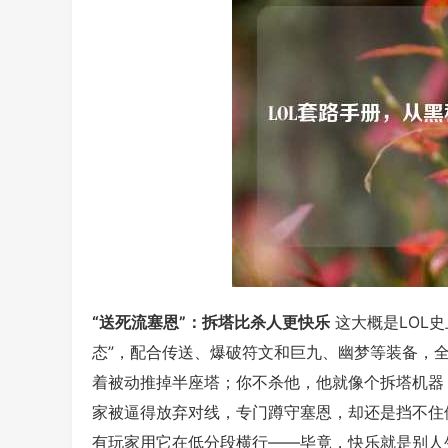
“送死流塞恩”：拆塔比杀人更快乐
这大概是LOL
态”，配合传送、爆破符文和巨九、幽梦等装备，
着被动推掉半座塔；你不杀他，他就像个拆塔机器
家被逼得放弃对线，专门蹲守塞恩，却还是挡不住
有玩家用它在低分段横行——毕竟，快乐就是别人