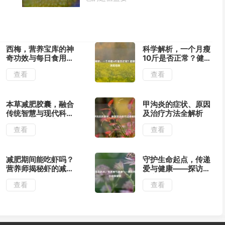
西梅，营养宝库的神
科学解析，一个月瘦
奇功效与每日食用建
10斤是否正常？健康
议
减重速度指南
查看
查看
本草减肥胶囊，融合
甲沟炎的症状、原因
传统智慧与现代科学
及治疗方法全解析
的健康瘦身方案
查看
查看
减肥期间能吃虾吗？
守护生命起点，传递
营养师揭秘虾的减肥
爱与健康——探访苏
功效与正确吃法
州市妇幼保健院
查看
查看