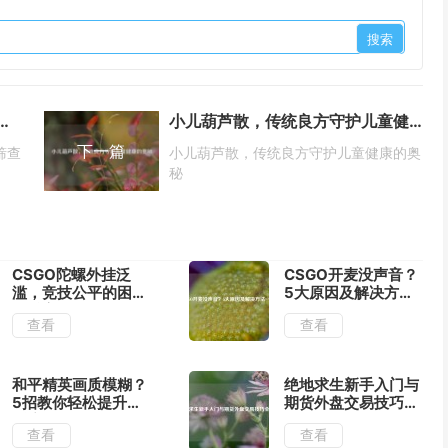
一起做吗？宫颈癌筛查最佳组合及结果等待时间解析
小儿葫芦散，传统良方守护儿童健康的奥秘
下一篇
筛查
小儿葫芦散，传统良方守护儿童健康的奥
秘
CSGO陀螺外挂泛
CSGO开麦没声音？
滥，竞技公平的困局
5大原因及解决方法
与博弈
一览
查看
查看
和平精英画质模糊？
绝地求生新手入门与
5招教你轻松提升清
期货外盘交易技巧全
晰度
攻略
查看
查看