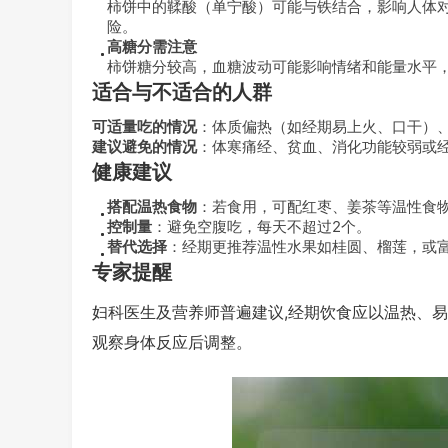
柿饼中的鞣酸（单宁酸）可能与铁结合，影响人体
险。
高糖分需注意
柿饼糖分较高，血糖波动可能影响情绪和能量水平
适合与不适合的人群
可适量吃的情况
：体质偏热（如经期易上火、口干）、
建议避免的情况
：体寒痛经、贫血、消化功能较弱或
健康建议
搭配温热食物
：若食用，可配红枣、姜茶等温性食
控制量
：避免空腹吃，每天不超过2个。
替代选择
：经期更推荐温性水果如桂圆、榴莲，或
专家提醒
妇科医生及营养师普遍建议,经期饮食应以温热、
观察身体反应后调整。