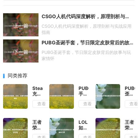
CSGO人机代码深度解析，原理剖析与实战应用指南
上一篇
CSGO人机代码深度解析，原理剖析与实战应用
指南
PUBG圣诞手套，节日限定皮肤背后的故事与玩家情怀
下一篇
PUBG圣诞手套，节日限定皮肤背后的故事与玩
家情怀
同类推荐
Steam
PUBG
PUBG
充值
手游
歪头
码购
四周
自动
查看
查看
查
买指
年庆
开镜
南，
典，
设置
安
经典
及实
全、
回顾
战技
王者
LOL
王者
优惠
与未
巧全
荣耀
如何
荣耀
与防
来展
攻略
S7
从免
贵族
查看
查看
查