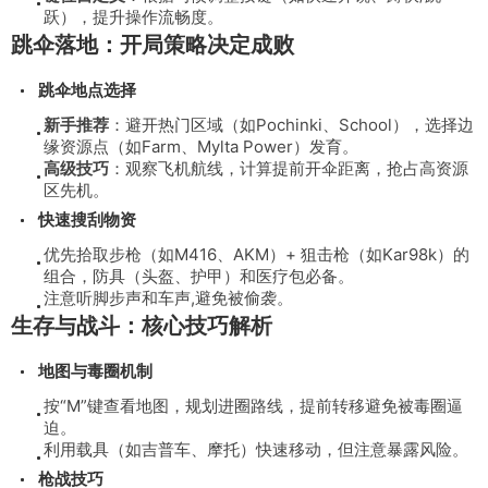
跃），提升操作流畅度。
跳伞落地：开局策略决定成败
跳伞地点选择
新手推荐
：避开热门区域（如Pochinki、School），选择边
缘资源点（如Farm、Mylta Power）发育。
高级技巧
：观察飞机航线，计算提前开伞距离，抢占高资源
区先机。
快速搜刮物资
优先拾取步枪（如M416、AKM）+ 狙击枪（如Kar98k）的
组合，防具（头盔、护甲）和医疗包必备。
注意听脚步声和车声,避免被偷袭。
生存与战斗：核心技巧解析
地图与毒圈机制
按“M”键查看地图，规划进圈路线，提前转移避免被毒圈逼
迫。
利用载具（如吉普车、摩托）快速移动，但注意暴露风险。
枪战技巧