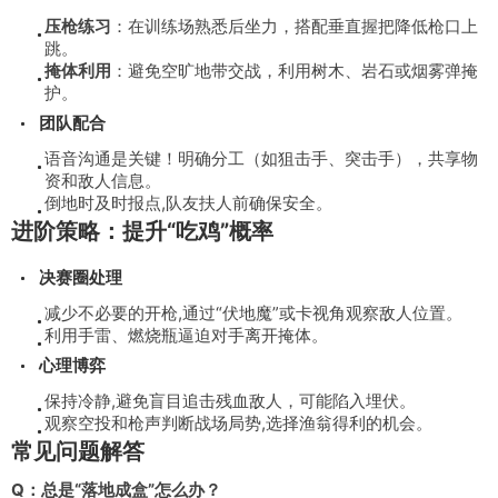
压枪练习
：在训练场熟悉后坐力，搭配垂直握把降低枪口上
跳。
掩体利用
：避免空旷地带交战，利用树木、岩石或烟雾弹掩
护。
团队配合
语音沟通是关键！明确分工（如狙击手、突击手），共享物
资和敌人信息。
倒地时及时报点,队友扶人前确保安全。
进阶策略：提升“吃鸡”概率
决赛圈处理
减少不必要的开枪,通过“伏地魔”或卡视角观察敌人位置。
利用手雷、燃烧瓶逼迫对手离开掩体。
心理博弈
保持冷静,避免盲目追击残血敌人，可能陷入埋伏。
观察空投和枪声判断战场局势,选择渔翁得利的机会。
常见问题解答
Q：总是“落地成盒”怎么办？