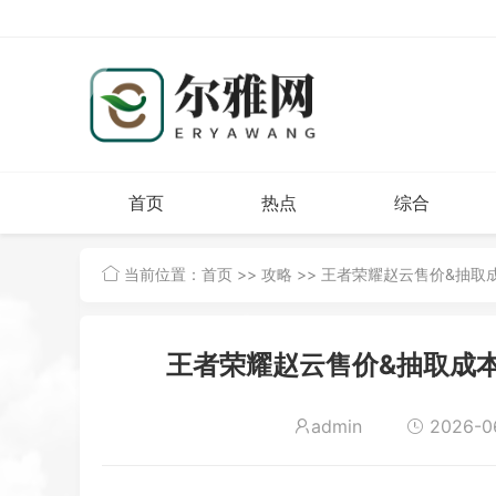
首页
热点
综合
当前位置：
首页
>>
攻略
>> 王者荣耀赵云售价&抽
王者荣耀赵云售价&抽取成
admin
2026-06