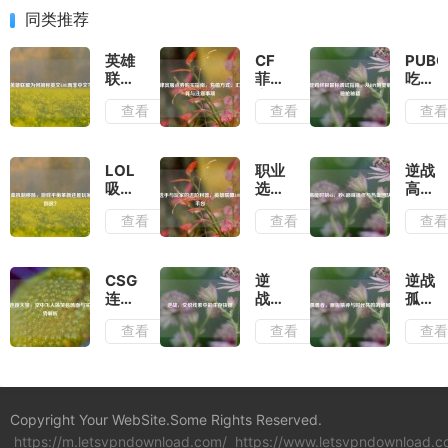
同类推荐
英雄
CF
PUBG
联盟
菲律
吃鸡
为何
宾服
终极
查看
查看
查
简称
点券
鼠标
英文
购买
调试
LOL
指
指
而非
南，
南，
LOL
职业
逆战
中
充值
从
吸血
选手
高能
文？
方
DPI
机制
与玩
时刻
查看
查看
查
式、
到灵
移
家的
65，
汇率
敏度
除，
进阶
秒G
换算
的稳
游戏
利
巅峰
与注
枪秘
平衡
器，
操作
CSGO
逆
逆战
意事
籍
革新
英雄
与热
连跳
战，
孤勇
项
还是
联盟
血团
大
交织
者，
查看
查看
查
玩家
LOL
队荣
赏，
线索
原版
体验
数据
耀
空中
中的
精神
倒
平台
飞人
生存
与时
退？
搞笑
抉择
代共
名场
鸣的
Copyright Your WebSite.Some Rights Reserved.
面与
破局
https://m.letsvpndownload.com/
实战
https://www.letsvpndownload.c
之战