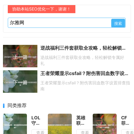
协助本站SEO优化一下，谢谢！
逆战福利三件套获取全攻略，轻松解锁专属好礼
上一篇
逆战福利三件套获取全攻略，轻松解锁专属好
礼
王者荣耀显示csfail？附伤害回血数字设置排查指南
下一篇
王者荣耀显示csfail？附伤害回血数字设置排查指
南
同类推荐
LOL
英雄
CF
守卫
联盟
菲律
特效
为何
宾服
查看
查看
查
全解
简称
点券