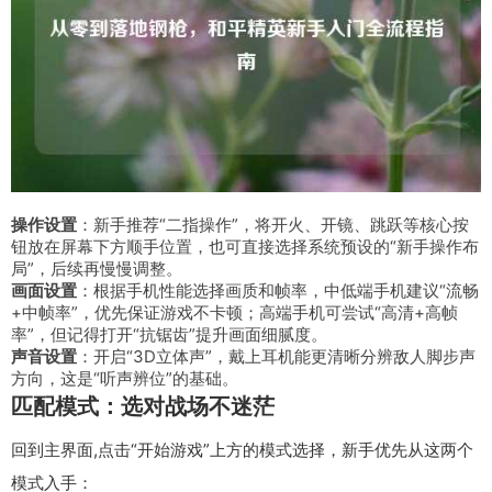
操作设置
：新手推荐“二指操作”，将开火、开镜、跳跃等核心按
钮放在屏幕下方顺手位置，也可直接选择系统预设的“新手操作布
局”，后续再慢慢调整。
画面设置
：根据手机性能选择画质和帧率，中低端手机建议“流畅
+中帧率”，优先保证游戏不卡顿；高端手机可尝试“高清+高帧
率”，但记得打开“抗锯齿”提升画面细腻度。
声音设置
：开启“3D立体声”，戴上耳机能更清晰分辨敌人脚步声
方向，这是“听声辨位”的基础。
匹配模式：选对战场不迷茫
回到主界面,点击“开始游戏”上方的模式选择，新手优先从这两个
模式入手：