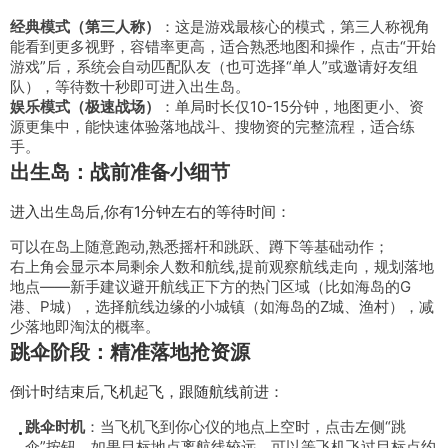
经典模式（第三人称）
：这是游戏最核心的模式，第三人称视角
能看到更多视野，容错率更高，适合熟悉地图和操作，点击“开始
游戏”后，系统会自动匹配队友（也可选择“单人”或邀请好友组
队），等待数十秒即可进入出生岛。
娱乐模式（极速战场）
：单局时长仅10-15分钟，地图更小、资
源更集中，能快速体验落地战斗、搜物资的完整流程，适合练
手。
出生岛：战前准备小细节
进入出生岛后,你有1分钟左右的等待时间：
可以在岛上随意跑动,熟悉摇杆和跳跃、蹲下等基础动作；
右上角会显示本局剩余人数和航线,提前观察航线走向，规划落地
地点——新手建议避开航线正下方的热门区域（比如海岛的G
港、P城），选择航线边缘的小城镇（如海岛的Z城、渔村），减
少落地即淘汰的概率。
跳伞阶段：精准落地抢资源
倒计时结束后,飞机起飞，跟随航线前进：
跳伞时机
：当飞机飞到你心仪的地点上空时，点击左侧“跳
伞”按钮，如果目标地点离航线较远，可以等飞机飞过目标点约