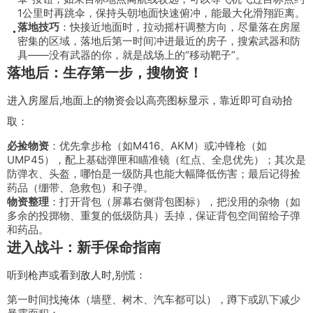
1公里时再跳伞，保持头朝地面快速俯冲，能最大化滑翔距离。
落地技巧
：快接近地面时，拉动摇杆调整方向，尽量落在房屋
密集的区域，落地后第一时间冲进最近的房子，搜索武器和防
具——没有武器的你，就是战场上的“移动靶子”。
落地后：生存第一步，搜物资！
进入房屋后,地面上的物资会以高亮图标显示，靠近即可自动拾
取：
必捡物资
：优先拿步枪（如M416、AKM）或冲锋枪（如
UMP45），配上基础弹匣和瞄准镜（红点、全息优先）；其次是
防弹衣、头盔，哪怕是一级防具也能大幅降低伤害；最后记得捡
药品（绷带、急救包）和子弹。
物资整理
：打开背包（屏幕右侧背包图标），把没用的杂物（如
多余的投掷物、重复的低级防具）丢掉，保证背包空间留给子弹
和药品。
进入战斗：新手保命指南
听到枪声或看到敌人时,别慌：
第一时间找掩体（墙壁、树木、汽车都可以），蹲下或趴下减少