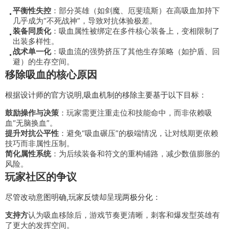
平衡性失控
：部分英雄（如剑魔、厄斐琉斯）在高吸血加持下
几乎成为“不死战神”，导致对抗体验极差。
装备同质化
：吸血属性被绑定在多件核心装备上，变相限制了
出装多样性。
战术单一化
：吸血流的强势挤压了其他生存策略（如护盾、回
避）的生存空间。
移除吸血的核心原因
根据设计师的官方说明,吸血机制的移除主要基于以下目标：
鼓励操作与决策
：玩家需更注重走位和技能命中，而非依赖吸
血“无脑换血”。
提升对抗公平性
：避免“吸血碾压”的极端情况，让对线期更依赖
技巧而非属性压制。
简化属性系统
：为后续装备和符文的重构铺路，减少数值膨胀的
风险。
玩家社区的争议
尽管改动意图明确,玩家反馈却呈现两极分化：
支持方
认为吸血移除后，游戏节奏更清晰，刺客和爆发型英雄有
了更大的发挥空间。