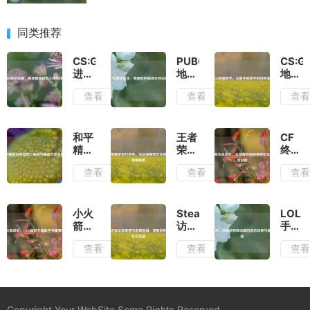
同类推荐
CS:GO
PUBG
CS:G
进阶
地铁
地图
指
逃
教
查看
查看
查
南，
生，
学，
精准
独眼
从新
瞄准
蛇的
手到
的五
猎场
高手
和平
王者
CF
大核
生存
的进
精英
荣耀
终身
心技
法则
阶指
没有
罗百
会员
查看
查看
查
巧
南
音
万符
全
效？
号，
史，
原因
从玩
从荣
与解
家梗
耀特
小火
Steam
LOL
决方
到文
权到
箭战
访客
手
法全
化现
情怀
队，
记录
游，
查看
查看
查
解析
象的
记忆
CSGO
查看
从端
破圈
的深
新锐
与管
游到
解析
度剖
力量
理指
移动
析
能否
南，
端的
引爆
掌握
姿态
Copyright Your WebSite.Some Rights Reserved.