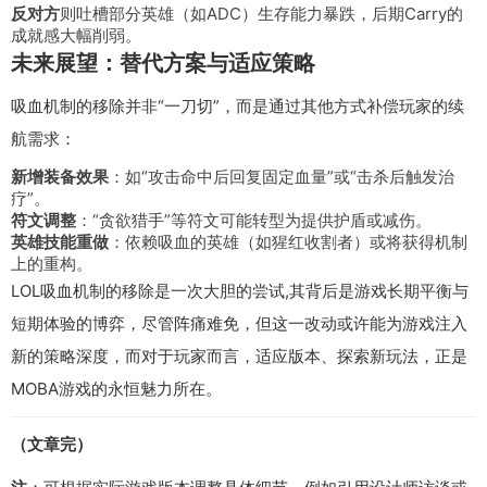
反对方
则吐槽部分英雄（如ADC）生存能力暴跌，后期Carry的
成就感大幅削弱。
未来展望：替代方案与适应策略
吸血机制的移除并非“一刀切”，而是通过其他方式补偿玩家的续
航需求：
新增装备效果
：如“攻击命中后回复固定血量”或“击杀后触发治
疗”。
符文调整
：“贪欲猎手”等符文可能转型为提供护盾或减伤。
英雄技能重做
：依赖吸血的英雄（如猩红收割者）或将获得机制
上的重构。
LOL吸血机制的移除是一次大胆的尝试,其背后是游戏长期平衡与
短期体验的博弈，尽管阵痛难免，但这一改动或许能为游戏注入
新的策略深度，而对于玩家而言，适应版本、探索新玩法，正是
MOBA游戏的永恒魅力所在。
（文章完）