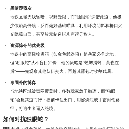
黑暗即盟友
地铁区域光线昏暗，视野受限，而“独眼蛇”深谙此道，他极
少依赖高倍镜，反而偏好基础瞄具，利用环境阴影和枪口火
光隐藏自己，甚至故意制造脚步声误导敌人。
资源掠夺的优先级
地铁中的高级物资箱（如金色武器箱）是兵家必争之地，
但“独眼蛇”从不盲目冲锋，他的策略是“螳螂捕蝉，黄雀在
后”——先观察其他队伍交火，再趁其舔包时收割残局。
毒圈外的博弈
当地铁区域被毒圈覆盖时，多数玩家急于撤离，而“独眼
蛇”会反其道而行：提前卡住出口，用燃烧瓶或手雷封锁路
径，将逃生者逼入绝境。
如何对抗独眼蛇？