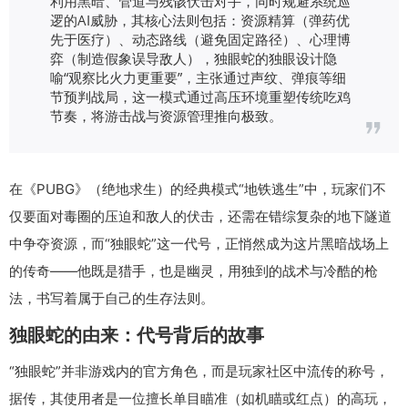
利用黑暗、管道与残骸伏击对手，同时规避系统巡
逻的AI威胁，其核心法则包括：资源精算（弹药优
先于医疗）、动态路线（避免固定路径）、心理博
弈（制造假象误导敌人），独眼蛇的独眼设计隐
喻“观察比火力更重要”，主张通过声纹、弹痕等细
节预判战局，这一模式通过高压环境重塑传统吃鸡
节奏，将游击战与资源管理推向极致。
在《PUBG》（绝地求生）的经典模式“地铁逃生”中，玩家们不
仅要面对毒圈的压迫和敌人的伏击，还需在错综复杂的地下隧道
中争夺资源，而“独眼蛇”这一代号，正悄然成为这片黑暗战场上
的传奇——他既是猎手，也是幽灵，用独到的战术与冷酷的枪
法，书写着属于自己的生存法则。
独眼蛇的由来：代号背后的故事
“独眼蛇”并非游戏内的官方角色，而是玩家社区中流传的称号，
据传，其使用者是一位擅长单目瞄准（如机瞄或红点）的高玩，