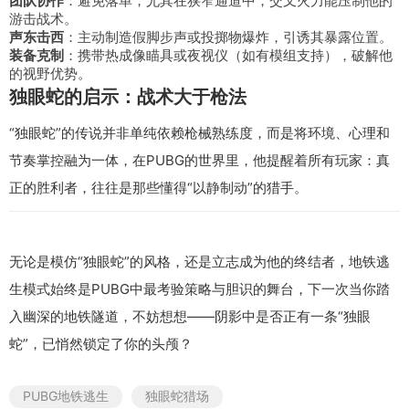
团队协作
：避免落单，尤其在狭窄通道中，交叉火力能压制他的
游击战术。
声东击西
：主动制造假脚步声或投掷物爆炸，引诱其暴露位置。
装备克制
：携带热成像瞄具或夜视仪（如有模组支持），破解他
的视野优势。
独眼蛇的启示：战术大于枪法
“独眼蛇”的传说并非单纯依赖枪械熟练度，而是将环境、心理和
节奏掌控融为一体，在PUBG的世界里，他提醒着所有玩家：真
正的胜利者，往往是那些懂得“以静制动”的猎手。
无论是模仿“独眼蛇”的风格，还是立志成为他的终结者，地铁逃
生模式始终是PUBG中最考验策略与胆识的舞台，下一次当你踏
入幽深的地铁隧道，不妨想想——阴影中是否正有一条“独眼
蛇”，已悄然锁定了你的头颅？
PUBG地铁逃生
独眼蛇猎场