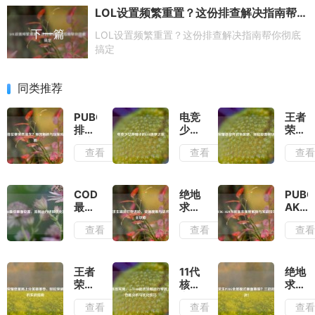
LOL设置频繁重置？这份排查解决指南帮你彻底搞定
下一篇
LOL设置频繁重置？这份排查解决指南帮你彻底
搞定
同类推荐
PUBG
电竞
王者
排位
少女
荣耀
赛突
钟晴
语音
查看
查看
查
然消
子的
开启
失？
LOL
全攻
原因
逐梦
略，
解析
之旅
轻松
COD16
绝地
PUBG
与玩
设置
最佳
求生
AKM
家应
畅快
画面
端游
当前
查看
查看
查
对指
开黑
设
打野
版本
南
置，
进
强度
流畅
阶，
解析
运行
资源
与实
王者
11代
绝地
终极
搜集
战技
荣耀
核显
求生
优化
与战
巧
低星
实
PUBG
查看
查看
查
指南
术制
局上
测，
全屏