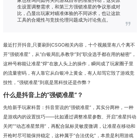
生设置调整需求，和第三方强锁准星的争议形成对
比，凸显出玩家对瞄准体验的不同诉求，也让这款
工具的合规性与竞技伦理问题成为讨论焦点。
最近打开抖音,只要刷到CSGO相关内容，十个视频里有八个离不
开“强锁准星”，从“白银局乱杀教学”到“职业选手都在用的秘密”，
这种号称能让准星“焊”在敌人头上的操作，瞬间成了玩家圈子里
的流量密码，有人靠它从白银冲上黄金，有人却骂它毁了游戏竞
技性，“强锁准星”到底是黑科技还是作弊？
什么是抖音上的“强锁准星”？
先给新手玩家科普：抖音里说的“强锁准星”，其实分两种，一种
是游戏内的设置技巧——比如通过调整准星参数、开启“准星抖动
关闭”“动态准星禁用”，再配合鼠标灵敏度微调，让准星在移动和
开枪时尽可能保持稳定，这种属于“合法优化”，本质是利用游戏