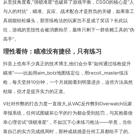
从竞技角度看,“强锁准星”也破坏了游戏平衡，CSGO的核心是“人
与人的对抗”，瞄准、反应、战术配合才是胜负的关键，如果靠工
具就能轻松爆头，那苦练枪法的玩家岂不是成了笑话？长此以
往，游戏的竞技性会被消磨殆尽，最终只剩下一群依赖工具的“伪
高手”。
理性看待：瞄准没有捷径，只有练习
抖音上也有不少真正的技术博主,他们会分享“如何通过练枪提升
瞄准”——比如用aim_botz地图练定位，用recoil_master练压
枪，每天坚持10分钟，一个月就能看到明显进步，这些方法虽然
枯燥，但才是提升实力的正道。
V社对作弊的打击力度一直很大,从VAC反作弊到Overwatch玩家
举报系统，任何试图破坏公平的行为都会受到惩罚，与其抱着侥
幸心理尝试“强锁准星”，不如沉下心来练习枪法——毕竟，当你
靠自己的实力完成残局时，那种成就感是任何工具都给不了的。