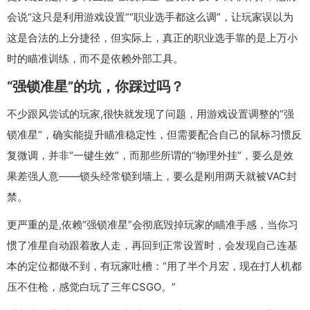
会说“这只是利用游戏设置”“职业选手都这么调”，让玩家误以为
这是合法的上分捷径，但实际上，真正的职业选手靠的是上万小
时的瞄准训练，而不是依赖外部工具。
“强锁准星”的坑，你踩过吗？
不少跟风尝试的玩家,很快就发现了问题，用游戏设置调整的“强
锁准星”，确实能提升瞄准稳定性，但需要配合自己的鼠标习惯反
复微调，并非“一键生效”，而那些所谓的“物理外挂”，要么是效
果差强人意——锁头经常锁到墙上，要么是刚用两天就被VAC封
禁。
更严重的是,依赖“强锁准星”会彻底毁掉玩家的瞄准手感，当你习
惯了准星自动跟着敌人走，再回到正常设置时，会发现自己连基
本的定位都做不到，有玩家吐槽：“用了半个月宏，现在打人机都
压不住枪，感觉白玩了三年CSGO。”