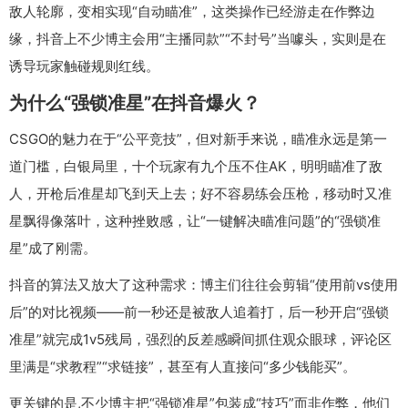
敌人轮廓，变相实现“自动瞄准”，这类操作已经游走在作弊边
缘，抖音上不少博主会用“主播同款”“不封号”当噱头，实则是在
诱导玩家触碰规则红线。
为什么“强锁准星”在抖音爆火？
CSGO的魅力在于“公平竞技”，但对新手来说，瞄准永远是第一
道门槛，白银局里，十个玩家有九个压不住AK，明明瞄准了敌
人，开枪后准星却飞到天上去；好不容易练会压枪，移动时又准
星飘得像落叶，这种挫败感，让“一键解决瞄准问题”的“强锁准
星”成了刚需。
抖音的算法又放大了这种需求：博主们往往会剪辑“使用前vs使用
后”的对比视频——前一秒还是被敌人追着打，后一秒开启“强锁
准星”就完成1v5残局，强烈的反差感瞬间抓住观众眼球，评论区
里满是“求教程”“求链接”，甚至有人直接问“多少钱能买”。
更关键的是,不少博主把“强锁准星”包装成“技巧”而非作弊，他们