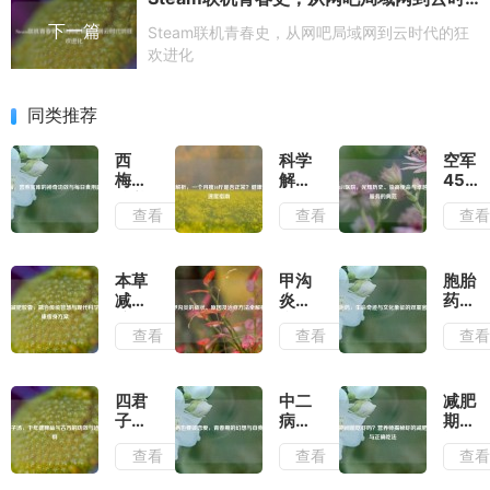
下一篇
Steam联机青春史，从网吧局域网到云时代的狂
欢进化
同类推荐
西
科学
空军
梅，
解
457
营养
析，
医
查看
查看
查
宝库
一个
院，
的神
月瘦
光辉
奇功
10斤
历
效与
是否
史、
本草
甲沟
胞胎
每日
正
崇高
减肥
炎的
药，
食用
常？
使命
胶
症
生命
查看
查看
查
建议
健康
与卓
囊，
状、
奇迹
减重
越医
融合
原因
与文
速度
疗服
传统
及治
化象
指南
务的
智慧
疗方
征的
四君
中二
减肥
典范
与现
法全
双重
子
病也
期间
代科
解析
密码
汤，
要谈
能吃
查看
查看
查
学的
千年
恋
虾
健康
健脾
爱，
吗？