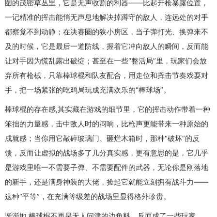
图的茂密草丛里，它是无声收割的利器——比起开枪暴露位置，
一记精准的挥击能悄无声息地解决掉蹲守的敌人，连远处的对手
都察觉不到动静；在决赛圈的狭小房区，当子弹打光、换弹来不
及的时候，它是最后一道防线，握着它冲向敌人的瞬间，反而能
让对手因为慌乱露出破绽；甚至在一些“整活局”里，玩家们会放
弃所有枪械，只靠棒球棍和队友配合，用走位和挥击节奏戏耍对
手，把一场紧张的吃鸡局玩成充满欢乐的“棒球场”。
棒球棍的存在感,其实藏在游戏的细节里，它的挥击动作带着一种
笨拙的力量感，击中敌人时的闷响，比枪声更能带来一种原始的
成就感；当你用它敲碎玻璃门、砸烂木箱时，那种“破坏”的反
馈，反而让虚拟的战场多了几分真实感，更有意思的是，它几乎
是游戏里唯一不需要子弹、不需要配件的武器，无论你是刚落地
的新手，还是满身神装的大佬，捡起它就能立刻拥有战斗力——
这种“平等”，在充满等级差的战场里显得格外珍贵。
渐渐地,棒球棍不再是无人问津的边角料，反而成了一些玩家