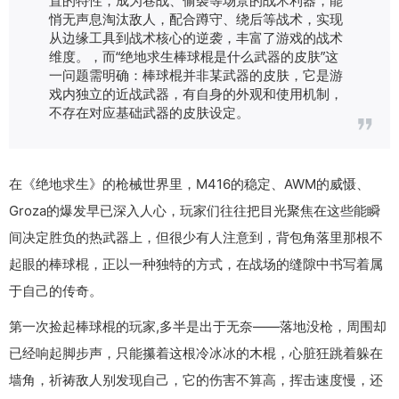
悄无声息淘汰敌人，配合蹲守、绕后等战术，实现
从边缘工具到战术核心的逆袭，丰富了游戏的战术
维度。，而“绝地求生棒球棍是什么武器的皮肤”这
一问题需明确：棒球棍并非某武器的皮肤，它是游
戏内独立的近战武器，有自身的外观和使用机制，
不存在对应基础武器的皮肤设定。
在《绝地求生》的枪械世界里，M416的稳定、AWM的威慑、
Groza的爆发早已深入人心，玩家们往往把目光聚焦在这些能瞬
间决定胜负的热武器上，但很少有人注意到，背包角落里那根不
起眼的棒球棍，正以一种独特的方式，在战场的缝隙中书写着属
于自己的传奇。
第一次捡起棒球棍的玩家,多半是出于无奈——落地没枪，周围却
已经响起脚步声，只能攥着这根冷冰冰的木棍，心脏狂跳着躲在
墙角，祈祷敌人别发现自己，它的伤害不算高，挥击速度慢，还