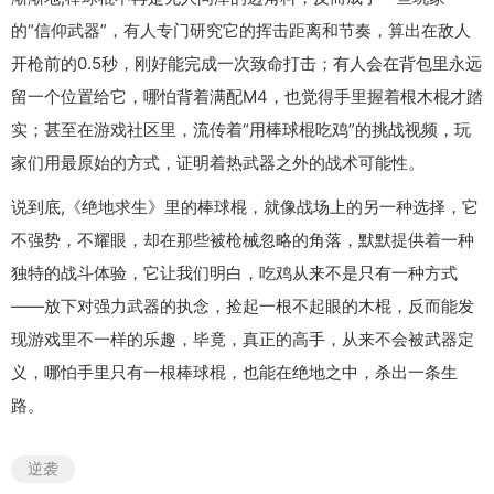
的“信仰武器”，有人专门研究它的挥击距离和节奏，算出在敌人
开枪前的0.5秒，刚好能完成一次致命打击；有人会在背包里永远
留一个位置给它，哪怕背着满配M4，也觉得手里握着根木棍才踏
实；甚至在游戏社区里，流传着“用棒球棍吃鸡”的挑战视频，玩
家们用最原始的方式，证明着热武器之外的战术可能性。
说到底,《绝地求生》里的棒球棍，就像战场上的另一种选择，它
不强势，不耀眼，却在那些被枪械忽略的角落，默默提供着一种
独特的战斗体验，它让我们明白，吃鸡从来不是只有一种方式
——放下对强力武器的执念，捡起一根不起眼的木棍，反而能发
现游戏里不一样的乐趣，毕竟，真正的高手，从来不会被武器定
义，哪怕手里只有一根棒球棍，也能在绝地之中，杀出一条生
路。
逆袭