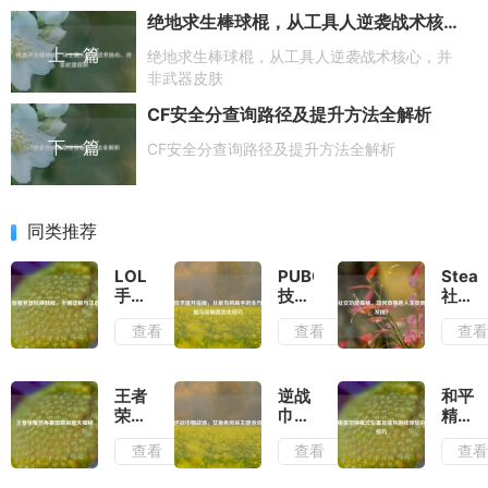
绝地求生棒球棍，从工具人逆袭战术核心，并非武器皮肤
上一篇
绝地求生棒球棍，从工具人逆袭战术核心，并
非武器皮肤
CF安全分查询路径及提升方法全解析
下一篇
CF安全分查询路径及提升方法全解析
同类推荐
LOL
PUBG
Stea
手游
技术
社交
服务
提升
功能
查看
查看
查
器转
指
揭
换教
南，
秘，
程，
从菜
如何
步骤
鸟到
查看
王者
逆战
和平
详解
高手
他人
荣耀
巾帼
精英
与注
的全
主页
热身
战
切换
查看
查看
查
意事
方位
而不
赛隐
场，
模式
项
攻略
被发
藏彩
女角
位置