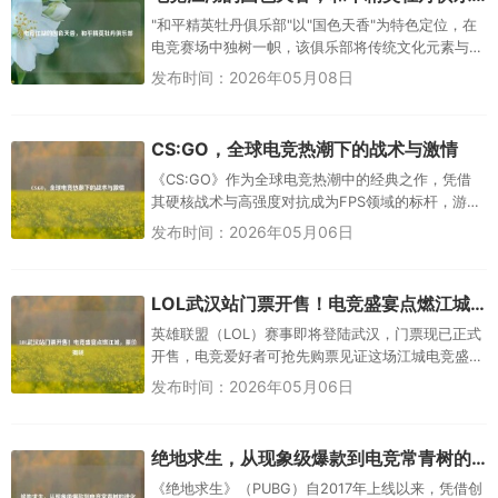
"和平精英牡丹俱乐部"以"国色天香"为特色定位，在
电竞赛场中独树一帜，该俱乐部将传统文化元素与
现代电竞精神相融合，名称中的"牡丹"既象征雍容华
发布时间：2026年05月08日
贵的东方美学，又暗...
CS:GO，全球电竞热潮下的战术与激情
《CS:GO》作为全球电竞热潮中的经典之作，凭借
其硬核战术与高强度对抗成为FPS领域的标杆，游戏
以5v5团队竞技为核心，融合经济管理、武器选择与
发布时间：2026年05月06日
地图控制等策略元...
LOL武汉站门票开售！电竞盛宴点燃江城，票价揭晓
英雄联盟（LOL）赛事即将登陆武汉，门票现已正式
开售，电竞爱好者可抢先购票见证这场江城电竞盛
宴，目前官方暂未公布具体票价细节，但预计将根
发布时间：2026年05月06日
据座位区域设置不同档位，...
绝地求生，从现象级爆款到电竞常青树的进化之路
《绝地求生》（PUBG）自2017年上线以来，凭借创