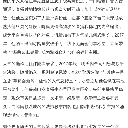
他的个人风格在早期直播生态中极具辨识度，一口略带口音的普
通话，直播时的情绪起伏与观众实时互动，加上“宠粉”人设的打
造，让他迅速积累了大量忠实粉丝，在那个直播平台尚未形成成
熟头部格局的阶段，嗨氏凭借高频次的直播和稳定的内容输出，
成为平台重点扶持的对象，流量加持下人气呈几何式增长，2017
年，他的直播间订阅量突破千万，线下见面会门票秒空，甚至带
动了“貂蝉皮肤销量”,成为游戏官方合作的标杆主播。
人气的巅峰往往伴随着争议，2017年底，嗨氏因合同纠纷与原平
台决裂，随后陷入一系列舆论风波，包括“学历造假”“与其他主播
互撕”等负面新闻，让他的人气急转直下，尽管之后他尝试在其他
平台复出，但移动电竞直播生态早已发生巨变：头部主播格局稳
定，观众审美日益多元，技术型、娱乐型、教学型主播各有受
众，而嗨氏赖以成名的法师教学内容,也因版本迭代和新主播的涌
现逐渐失去竞争力。
如今再看嗨氏的人气起落，更像是移动电竞行业发展的一个缩