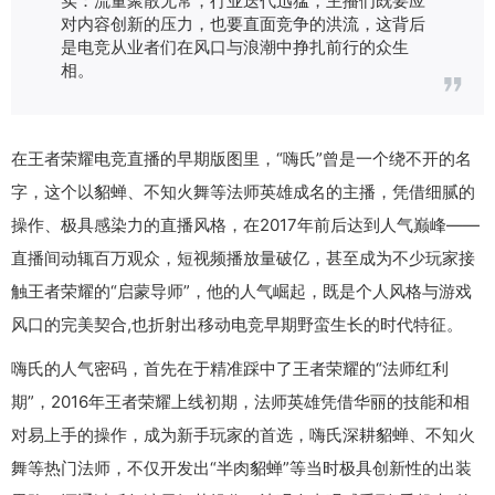
对内容创新的压力，也要直面竞争的洪流，这背后
是电竞从业者们在风口与浪潮中挣扎前行的众生
相。
在王者荣耀电竞直播的早期版图里，“嗨氏”曾是一个绕不开的名
字，这个以貂蝉、不知火舞等法师英雄成名的主播，凭借细腻的
操作、极具感染力的直播风格，在2017年前后达到人气巅峰——
直播间动辄百万观众，短视频播放量破亿，甚至成为不少玩家接
触王者荣耀的“启蒙导师”，他的人气崛起，既是个人风格与游戏
风口的完美契合,也折射出移动电竞早期野蛮生长的时代特征。
嗨氏的人气密码，首先在于精准踩中了王者荣耀的“法师红利
期”，2016年王者荣耀上线初期，法师英雄凭借华丽的技能和相
对易上手的操作，成为新手玩家的首选，嗨氏深耕貂蝉、不知火
舞等热门法师，不仅开发出“半肉貂蝉”等当时极具创新性的出装