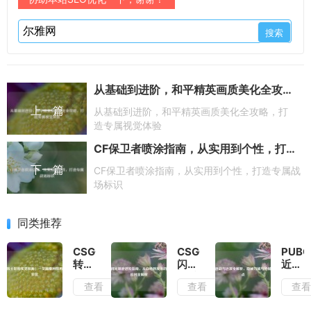
从基础到进阶，和平精英画质美化全攻略，打造专属视觉体验
上一篇
从基础到进阶，和平精英画质美化全攻略，打
造专属视觉体验
CF保卫者喷涂指南，从实用到个性，打造专属战场标识
下一篇
CF保卫者喷涂指南，从实用到个性，打造专属战
场标识
同类推荐
CSGO
CSGO
PUBG
转土
闪光
近战
区购
规避
与远
查看
查看
查
买先
进阶
攻全
权
指
解