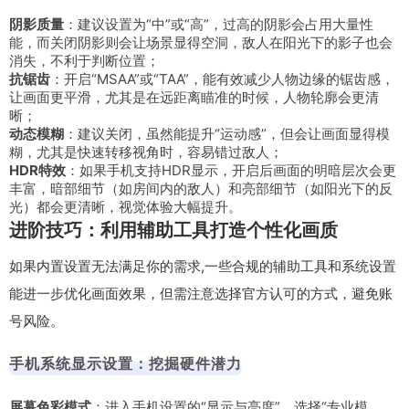
阴影质量
：建议设置为“中”或“高”，过高的阴影会占用大量性
能，而关闭阴影则会让场景显得空洞，敌人在阳光下的影子也会
消失，不利于判断位置；
抗锯齿
：开启“MSAA”或“TAA”，能有效减少人物边缘的锯齿感，
让画面更平滑，尤其是在远距离瞄准的时候，人物轮廓会更清
晰；
动态模糊
：建议关闭，虽然能提升“运动感”，但会让画面显得模
糊，尤其是快速转移视角时，容易错过敌人；
HDR特效
：如果手机支持HDR显示，开启后画面的明暗层次会更
丰富，暗部细节（如房间内的敌人）和亮部细节（如阳光下的反
光）都会更清晰，视觉体验大幅提升。
进阶技巧：利用辅助工具打造个性化画质
如果内置设置无法满足你的需求,一些合规的辅助工具和系统设置
能进一步优化画面效果，但需注意选择官方认可的方式，避免账
号风险。
手机系统显示设置：挖掘硬件潜力
屏幕色彩模式
：进入手机设置的“显示与亮度”，选择“专业模