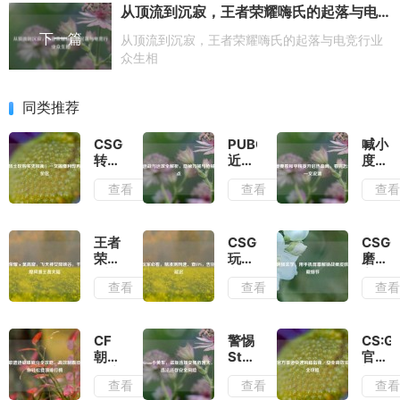
从顶流到沉寂，王者荣耀嗨氏的起落与电竞行业众生相
下一篇
从顶流到沉寂，王者荣耀嗨氏的起落与电竞行业
众生相
同类推荐
CSGO
PUBG
喊小
转土
近战
度要
区购
与远
看和
查看
查看
查
买先
攻全
平精
权
解
英开
衡！
析，
启热
一文
隐秘
血
王者
CSGO
CSG
搞懂
刀械
局，
荣耀
玩家
磨损
利弊
与枪
看完
×莫
必
玄
查看
查看
查
再选
械大
怎么
高
看，
学，
低价
盘点
关？
窟，
精准
用手
区
一文
飞天
测网
机屏
说清
神女
速、
幕解
CF
警惕
CS:G
降峡
查
锁战
朝歌
Steam
官方
谷，
FPS，
痕皮
遗迹
小黄
渠道
查看
查看
查
千年
告别
肤的
蝴蝶
车，
快速