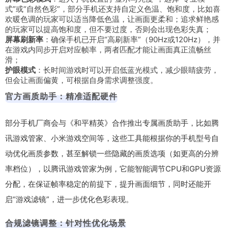
式”或“自然色彩”，部分手机还支持自定义色温、饱和度，比如喜
欢暖色调的玩家可以适当降低色温，让画面更柔和；追求鲜艳感
的玩家可以提高饱和度，但不要过度，否则会出现色彩失真；
屏幕刷新率
：确保手机已开启“高刷新率”（90Hz或120Hz），并
在游戏内同步开启对应帧率，两者匹配才能让画面真正流畅丝
滑；
护眼模式
：长时间游戏时可以开启低蓝光模式，减少眼睛疲劳，
但会让画面偏黄，可根据自身需求调整强度。
官方画质助手：精准适配硬件
部分手机厂商会与《和平精英》合作推出专属画质助手，比如腾
讯游戏管家、小米游戏空间等，这些工具能根据你的手机型号自
动优化画质参数，甚至解锁一些隐藏的画质选项（如更高的分辨
率档位），以腾讯游戏管家为例，它能智能调节CPU和GPU资源
分配，在保证帧率稳定的前提下，提升画面细节，同时还能开
启“游戏滤镜”，进一步优化色彩表现。
合规滤镜调整：针对性优化场景