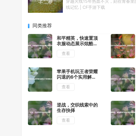
上一篇
穿越火线15年热血不灭，刻在青春里
线记忆 | CF手游下载
同类推荐
和平精英，快速置顶
衣服动态展示炫酷穿
搭攻略
查看
苹果手机玩王者荣耀
闪退的6个实用解决
方法
查看
逆战，交织线索中的
生存抉择
查看