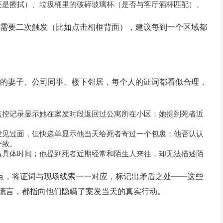
还是擦拭）、垃圾桶里的破碎玻璃杯（是否与客厅酒杯匹配）、
索需要二次触发（比如点击相框背面），建议每到一个区域都
者的妻子、公司同事、楼下邻居，每个人的证词都看似合理，
监控记录显示她在案发时段返回过公寓所在小区；她提到死者近
没见过面，但快递单显示他当天给死者寄过一个包裹；他否认认
一致。
清具体时间；他提到死者近期经常和陌生人来往，却无法描述陌
键点，将证词与现场线索一一对应，标记出矛盾之处——这些
谎言，都指向他们隐瞒了案发当天的真实行动。