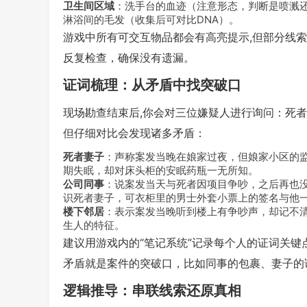
卫生间区域
：洗手台的血迹（注意形态，判断是喷溅
淋浴间的毛发（收集后可对比DNA）。
游戏中所有可交互物品都会有高亮提示,但部分线
反复检查，确保没有遗漏。
证词梳理：从矛盾中找突破口
现场勘查结束后,你会对三位嫌疑人进行询问：死
但仔细对比会发现诸多矛盾：
死者妻子
：声称案发当晚在娘家过夜，但娘家小区的
期失眠，却对床头柜的安眠药瓶一无所知。
公司同事
：说案发当天与死者因项目争吵，之后再也
识死者妻子，可衣柜里的男士外套小票上的签名与他
楼下邻居
：表示案发当晚听到楼上有争吵声，却记不
生人的特征。
建议用游戏内的“笔记系统”记录每个人的证词关
矛盾就是案件的突破口，比如同事的包裹、妻子的
逻辑推导：串联线索还原真相