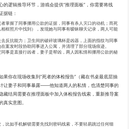
心的逻辑推导环节，游戏会提供“推理面板”，你需要将线
证据链：
死者掌握了同事挪用公款的证据，同事有杀人灭口的动机；而死
从相框照片中找到），发现她与同事有暧昧聊天记录，两人可能
失去反抗能力；卫生间的破碎玻璃杯是凶器，上面的指纹与同事
她在案发时段协助同事进入公寓，并清理了部分现场痕迹。
定同事是直接行凶者，妻子是帮凶，两人因私情和挪用公款的秘
如果你在现场收集到“死者的体检报告”（藏在书桌最底层抽
计让妻子和同事暴露——他知道两人的私情，也清楚同事的
隐藏结局需要在推理面板中加入体检报告线索，重新推导案
的真实意图。
发，比如手机解锁需要先找到密码线索，不要轻易跳过任何细