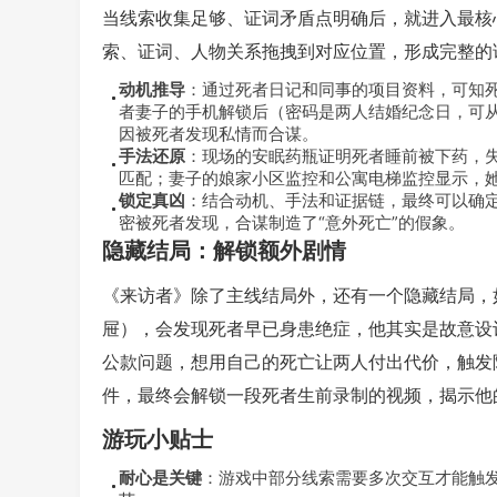
当线索收集足够、证词矛盾点明确后，就进入最核
索、证词、人物关系拖拽到对应位置，形成完整的
动机推导
：通过死者日记和同事的项目资料，可知
者妻子的手机解锁后（密码是两人结婚纪念日，可
因被死者发现私情而合谋。
手法还原
：现场的安眠药瓶证明死者睡前被下药，
匹配；妻子的娘家小区监控和公寓电梯监控显示，
锁定真凶
：结合动机、手法和证据链，最终可以确
密被死者发现，合谋制造了“意外死亡”的假象。
隐藏结局：解锁额外剧情
《来访者》除了主线结局外，还有一个隐藏结局，
屉），会发现死者早已身患绝症，他其实是故意设
公款问题，想用自己的死亡让两人付出代价，触发
件，最终会解锁一段死者生前录制的视频，揭示他
游玩小贴士
耐心是关键
：游戏中部分线索需要多次交互才能触