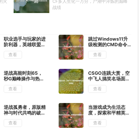
下一篇
的火
CF多人生化一万分，尸潮中淬炼的巅峰
战绩
职业选手与玩家的进
跳过Windows11升
阶利器，英雄联盟
级检测的CMD命令
LOL数据平台
及Steam运行技巧
查看
查看
逆战高能时刻65，
CSGO连跳大赏，空
秒G巅峰操作与热血
中飞人搞笑名场面与
团队荣耀
实战优势解析
查看
查看
逆战孤勇者，原版精
当游戏成为生活态
神与时代共鸣的破局
度，探索和平精英的
之战
文化现象
查看
查看