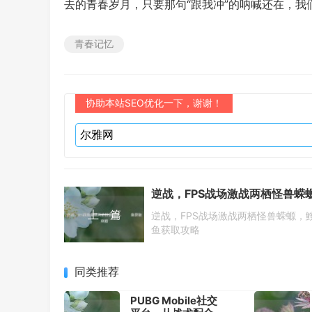
去的青春岁月，只要那句“跟我冲”的呐喊还在，我
青春记忆
协助本站SEO优化一下，谢谢！
上一篇
逆战，FPS战场激战两栖怪兽蝾螈，
鱼获取攻略
同类推荐
PUBG Mobile社交