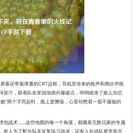
屏幕还带着厚重的CRT边框，耳机里传来的枪声和脚步声格
得冒汗，跟着队友笨拙地摸向爆破点，明明瞄准了敌人却总
失败”两个字亮起时，脸上是懊恼，心里却憋着一股不服输的
埋包战术……这些地图的每一个角落，都藏着无数玩家的专属
，有人为了配合队友反复练习战术，还有人在战队赛里和兄