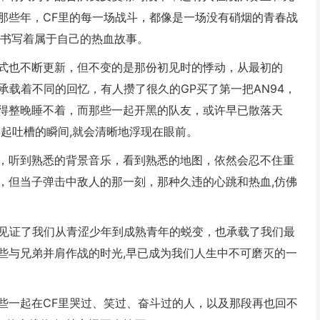
那些年，CF里的每一场战斗，都像是一场没有硝烟的青春战
,书写着属于自己的热血故事。
式也不断更新，但不变的是那份初见时的悸动，从最初的
都承载着不同的回忆，有人攒了很久的GP买了第一把AN94，
得整晚睡不着，而那些一起开黑的队友，或许早已散落天
起吐槽的瞬间,就会清晰地浮现在眼前。
，听到熟悉的背景音乐，看到熟悉的地图，依然会忍不住重
，但当子弹击中敌人的那一刻，那种久违的心跳和热血,仿佛
它见证了我们从青涩少年到成熟青年的蜕变，也承载了我们最
些与兄弟并肩作战的时光,早已成为我们人生中不可磨灭的一
些一起在CF里哭过、笑过、奋斗过的人，以及那段再也回不