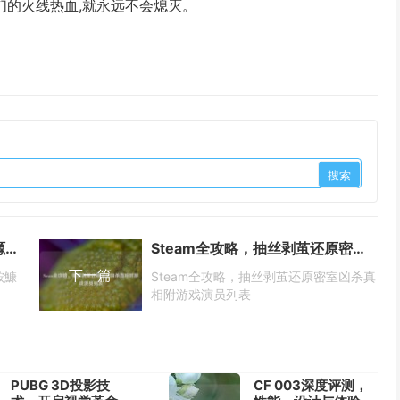
们的火线热血,就永远不会熄灭。
逆战，FPS战场激战两栖怪兽蝾螈，鮟鱇鱼获取攻略
Steam全攻略，抽丝剥茧还原密室凶杀真相附游戏演员列表
下一篇
鮟鱇
Steam全攻略，抽丝剥茧还原密室凶杀真
相附游戏演员列表
PUBG 3D投影技
CF 003深度评测，