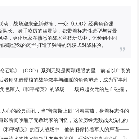
联动，战场迎来全新碰撞，一众《COD》经典角色强
斯队长、身手凌厉的幽灵等，都带着标志性造型与背景
风格，更让玩家在熟悉的战术竞技玩法中，体验到不同
也为两款游戏的粉丝打造了独特的沉浸式对战体验。
使命召唤》（COD）系列无疑是两颗耀眼的星，前者以广袤的
后者则凭借硬核的战争叙事与细腻的角色塑造，成为军事射
D角色踏入《和平精英》的战场，一场跨越次元的热血碰撞，
入人心的经典面孔，当“普莱斯上尉”叼着雪茄，身着标志性的
身影瞬间唤醒了无数玩家的回忆，这位历经无数战火洗礼的
在《和平精英》的百人战场中，他依旧保持着军人的严谨——
行云流水的战术带领队友走向胜利，玩家们惊喜地发现，那