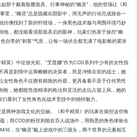
比如那个戴着骷髅面具、行事神秘的“幽灵”，他的登场让《和
事里，“幽灵”总是隐藏在阴影中，用无声的行动完成致命一
他仿佛找到了新的狩猎场，一身黑色战术服与周围环境巧妙
倒地，都没能看清那面具后的眼神，玩家们热衷于操控“幽
色自带的“刺客”气质，让每一场伏击都充满了电影般的紧张
平精英》中绽放光彩。“艾莲娜”作为COD系列中少有的女性指
不再是剧情中运筹帷幄的决策者，而是冲锋在前的战士，她
位女性角色不仅拥有精致的外观，更具备着不亚于任何男性
刚枪，她都能凭借精准的枪法和灵活的走位占据上风，她的
玩家们看到了女性角色在战术竞技中的独特魅力。
，更是两种游戏文化的交融。《和平精英》的玩家在操控这些角
底蕴；而COD的粉丝则能在百人战场中，用熟悉的角色体验全
416，当“幽灵”戴上游戏中的三级头，两个世界的元素相互