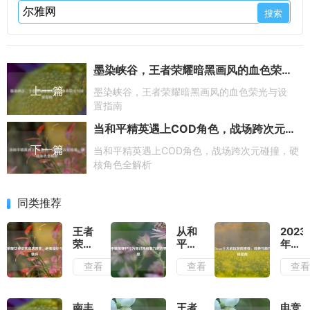
墨染峡谷，王者荣耀暗黑画风的血色荣光与设置指南
上一篇
墨染峡谷，王者荣耀暗黑画风的血色荣光与设
置指南
当和平精英遇上COD角色，战场跨次元碰撞，硬核角色全解析
下一篇
当和平精英遇上COD角色，战场跨次元碰撞，硬
核角色全解析
同类推荐
王者
从和
2023
荣耀
平精
年
女神
英鞭
Stea
查看
查看
查
皮肤
尸行
十大
高清
为探
必玩
图
讨网
游戏
鉴，
络暴
推
南丰
王者
电竞