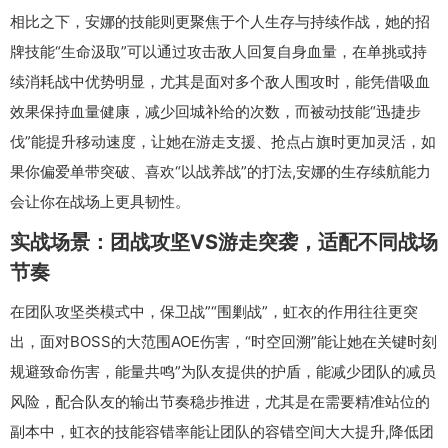
相比之下，安娜的技能则更聚焦于个人生存与持续作战，她的招
牌技能“生命汲取”可以通过攻击敌人回复自身血量，在单挑或持
续消耗战中优势明显，尤其是面对多个敌人围攻时，能凭借吸血
效果保持血量健康，减少回城补给的次数，而被动技能“迅捷步
伐”能提升移动速度，让她在游走支援、抢点占旗时更加灵活，如
果你偏爱单带突破、喜欢“以战养战”的打法,安娜的生存续航能力
会让你在战场上更具韧性。
实战场景：团战攻坚VS游走突袭，适配不同战场
节奏
在团队攻坚类模式中，保卫战”“围剿战”，虹衣的作用往往更突
出，面对BOSS的大范围AOE伤害，“时空回溯”能让她在关键时刻
规避致命伤害，能量共鸣”为队友提供的护盾，能减少团队的减员
风险，配合队友的输出节奏稳步推进，尤其是在需要精准站位的
副本中，虹衣的技能容错率能让团队的容错空间大大提升,降低团