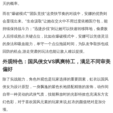
灭的概率。
而在“爆破模式”“团队竞技”这类快节奏的对战中，安娜的优势则
会显现出来。“生命汲取”让她在交火中不用过度依赖医疗包，能
持续保持战斗力；“迅捷步伐”则让她可以快速转移阵地，偷袭敌
人后排或抢占关键点位，比如在爆破模式中，安娜可以凭借灵活
的身法和吸血能力，单守一个点位拖延时间，为队友争取拆包或
回防的机会,游走突袭的玩法也能让敌人难以捉摸。
外观特色：国风侠女VS飒爽特工，满足不同审美
偏好
除了实战能力，角色外观也是玩家选择的重要因素，虹衣以国风
侠女为设计原型，一身飘逸的紫色长袍搭配精致的发饰，动作间
自带一种灵动的武侠气质，技能释放时的光影特效也充满东方玄
幻色彩，对于喜欢国风元素的玩家来说,虹衣的颜值绝对是加分
项。