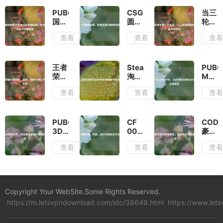
PUBG
CSGO
当三
国际
圆梦
轮神
服账
集
车撞
查看
查看
查
号换
锦，
上大
绑
热血
逃
QQ
逆袭
杀，
全流
与巅
Stea
王者
Steam
PUBG
程指
峰时
荒诞
荣耀
淘宝
Mobil
南，
刻
吃鸡
内测
注册
社交
查看
查看
查
安全
游戏
揭
与安
平
操作
引爆
秘，
全购
台，
与常
策略
起
买游
从战
见问
狂欢
源、
戏账
术配
PUBG
CF
COD1
题解
特色
号全
合到
3D
003
豪华
答
与未
攻略
社交
投影
深度
版奖
查看
查看
查
公开
生态
技
评
励全
版本
的全
术，
测，
解
故事
面进
开启
性
析，
化
视觉
能、
独家
革命
设计
内容
Copyright Your WebSite.Some Rights Reserved.
的全
与体
与超
https://m.letsvpndownload.com/idc/38649.html
新游
验全
https://www.let
值福
戏体
方位
利一
验
解析
览