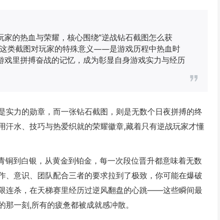
玩家的热血与荣耀，核心围绕“逆战钻石截图怎么获
了这类截图对玩家的特殊意义——是游戏历程中热血时
游戏里拼搏奋战的记忆，成为彰显自身游戏实力与经历
是实力的勋章，而一张钻石截图，则是无数个日夜拼搏的终
用汗水、技巧与热爱织就的荣耀徽章,藏着只有逆战玩家才懂
从青铜到白银，从黄金到铂金，每一次段位晋升都意味着无数
作、意识、团队配合三者的要求拉到了极致，你可能在爆破
限连杀，在天梯赛里经历过逆风翻盘的心跳——这些瞬间最
的那一刻,所有的疲惫都被成就感冲散。