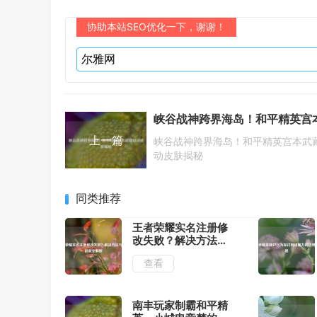
协助本站SEO优化一下，谢谢！
上一篇
峡谷战神跨界海岛！和平精英宫本武
动皮肤揭秘
同类推荐
王者荣耀实名注册修
改失败？解决方法与
常见问题全解析
查看
南丰玩家制霸和平精