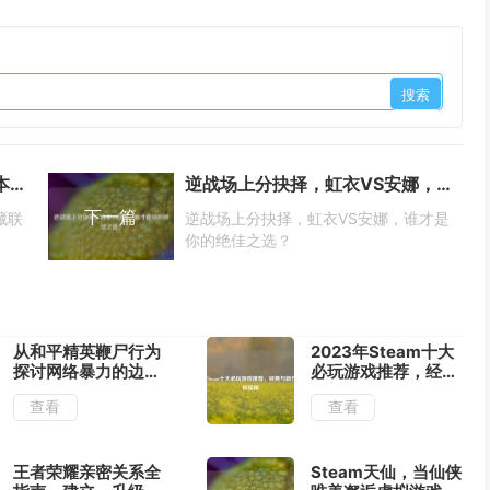
峡谷战神跨界海岛！和平精英宫本武藏联动皮肤揭秘
逆战场上分抉择，虹衣VS安娜，谁才是你的绝佳之选？
下一篇
藏联
逆战场上分抉择，虹衣VS安娜，谁才是
你的绝佳之选？
从和平精英鞭尸行为
2023年Steam十大
探讨网络暴力的边界
必玩游戏推荐，经典
与反思
与新作的终极指南
查看
查看
王者荣耀亲密关系全
Steam天仙，当仙侠