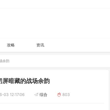
攻略
资讯
场余韵
切屏暗藏的战场余韵
-03 12:17:06
综合
803