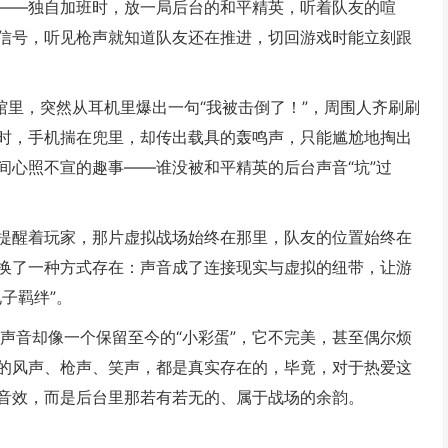
——独自加班时，放一局后台的和平精英，听着队友的喧
信号，听见枪声就知道队友还在推进，切回游戏时能立刻跟
馆里，突然从耳机里爆出一句“我被击倒了！”，周围人齐刷刷
时，手机揣在兜里，却传出载具的轰鸣声，只能尴尬地掏出
间心照不宣的趣事——谁没被和平精英的后台声音“坑”过
它提醒着玩家，那片虚拟战场始终在那里，队友的位置始终在
换了一种方式存在：声音成了连接现实与虚拟的纽带，让游
子羁绊”。
声音却像一个保留至今的“小彩蛋”，它不完美，甚至偶尔烦
的风声、枪声、笑声，都是真实存在的，毕竟，对于热爱这
音效，而是后台里那若有若无的、属于战场的余韵。