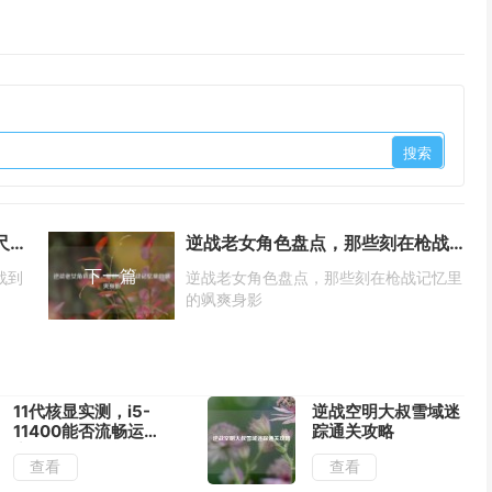
和平精英全地图大小排行，从咫尺激战到千里奔袭的四张地图对比
逆战老女角色盘点，那些刻在枪战记忆里的飒爽身影
下一篇
战到
逆战老女角色盘点，那些刻在枪战记忆里
的飒爽身影
11代核显实测，i5-
逆战空明大叔雪域迷
11400能否流畅运行
踪通关攻略
穿越火线？性能分析
查看
查看
与优化技巧