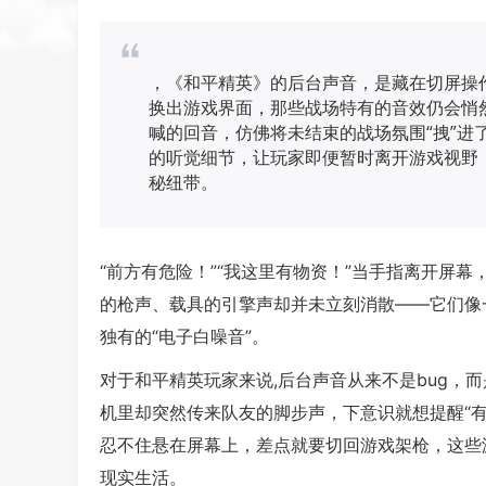
，《和平精英》的后台声音，是藏在切屏操
换出游戏界面，那些战场特有的音效仍会悄
喊的回音，仿佛将未结束的战场氛围“拽”进
的听觉细节，让玩家即便暂时离开游戏视野
秘纽带。
“前方有危险！”“我这里有物资！”当手指离开屏
的枪声、载具的引擎声却并未立刻消散——它们像
独有的“电子白噪音”。
对于和平精英玩家来说,后台声音从来不是bug，
机里却突然传来队友的脚步声，下意识就想提醒“
忍不住悬在屏幕上，差点就要切回游戏架枪，这些
现实生活。