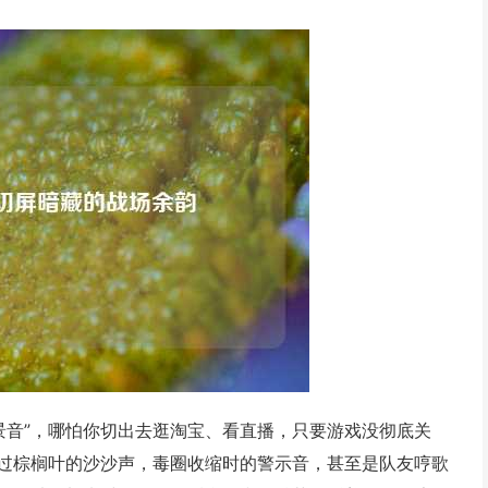
景音”，哪怕你切出去逛淘宝、看直播，只要游戏没彻底关
过棕榈叶的沙沙声，毒圈收缩时的警示音，甚至是队友哼歌