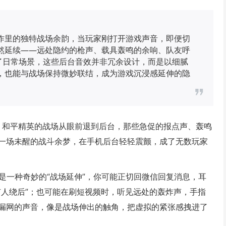
作里的独特战场余韵，当玩家刚打开游戏声音，即便切
然延续——远处隐约的枪声、载具轰鸣的余响、队友呼
了日常场景，这些后台音效并非冗余设计，而是以细腻
，也能与战场保持微妙联结，成为游戏沉浸感延伸的隐
幕，和平精英的战场从眼前退到后台，那些急促的报点声、轰鸣
一场未醒的战斗余梦，在手机后台轻轻震颤，成了无数玩家
而是一种奇妙的“战场延伸”，你可能正切回微信回复消息，耳
有人绕后”；也可能在刷短视频时，听见远处的轰炸声，手指
漏网的声音，像是战场伸出的触角，把虚拟的紧张感拽进了