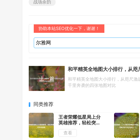
战场余韵
协助本站SEO优化一下，谢谢！
上一篇
和平精英全地图大小排行，从咫尺激
千里奔袭的四张地图对比
同类推荐
王者荣耀低星局上分
英雄推荐，轻松突破
瓶颈的实战指南
查看