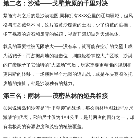
第二名：沙漠——戈壁荒原的千里对决
紧随海岛之后的是沙漠地图,同样拥有8×8公里的辽阔疆域，但风
格与海岛截然不同，这片被黄沙覆盖的土地，少了植被的遮挡，
多了裸露的岩石和废弃的城镇，视野开阔却缺乏天然掩体。
载具的重要性被无限放大——没有车，就可能在空旷的戈壁上成
为活靶子；而占据高地的狙击位，则能轻松掌控大片区域，沙漠
的广袤赋予了它独特的“大战场”气质，玩家需要更精准的规划和
更果断的转移，一场横跨半个地图的追击战，或是在决赛圈依托
废墟的拉扯，都是沙漠独有的魅力。
第三名：雨林——茂密丛林的短兵相接
如果说海岛和沙漠是“千里奔袭”的战场，那么雨林地图就是“咫尺
激战”的代表，它的尺寸仅为4×4公里，是前两者的四分之一，却
有着极高的资源密度和茂密的植被覆盖。