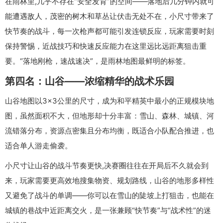
在雨林里,几乎不存在“安全发育”的空间——落地后几分钟内就可
能遭遇敌人，茂密的树木和草丛让伏击无处不在，小尺寸带来了
快节奏的战斗，每一次枪声都可能引发连锁反应，玩家需要时刻
保持警惕，近战技巧和快速反应能力在这里远比远距离狙击重
要。“落地刚枪，速战速决”，是雨林地图最鲜明的标签。
第四名：山谷——浓缩精华的战术乐园
山谷地图以3×3公里的尺寸，成为和平精英中最小的正规模块地
图，虽然面积不大，但地形却十分丰富：雪山、森林、城镇、河
流错落分布，资源点密集且分布均衡，既适合小队配合推进，也
适合单人游走偷袭。
小尺寸让山谷的战斗节奏更快,决赛圈往往在开局后不久就会到
来，玩家需要更高效地搜集物资、规划路线，山谷的地形多样性
又避免了战斗的单调——你可以在雪山的陡坡上打狙击，也能在
城镇的巷战中近距离交火，是一张兼顾“快节奏”与“战术性”的迷