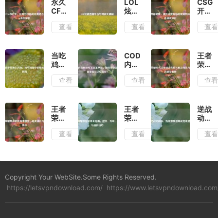
永久
LOL
CSG
CF290
炫神
开箱
自行
直播
陷
查看
查看
查
车，
平台
阱，
经典
与时
虚拟
与性
间大
消费
能的
揭秘
背后
当吃
COD16
王者
完美
的现
鸡少
内容
荣耀
结
实风
女遇
删除
实名
查看
查看
查
合，
险与
上内
引发
注册
CF360
游戏
急，
玩家
修改
售价
模式
和平
争
失
解析
探讨
精英
议，
败？
王者
王者
逆战
中的
游戏
解决
荣耀
荣耀
动画
那些
行业
方法
女神
亲密
版，
查看
查看
查
社死
如何
与常
皮肤
关系
热血
瞬间
平衡
见问
高清
全指
激战
更新
题全
图
南，
引爆
与记
解析
鉴，
建
视觉
忆留
绝美
立、
盛宴
Copyright Your WebSite.Some Rights Reserved.
存？
设计
升
https://letsvpndownload.com/
与艺
https://www.letsvpndownload.com
级、
术情
解除
怀
与维
护技