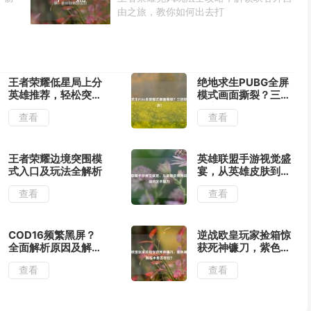
由之旅，教你如何出去打
王者荣耀低星局上分
绝地求生PUBG全屏
英雄推荐，轻松突破
模式画面撕裂？三招
瓶颈的实战指南
彻底解决！
查看
查看
王者荣耀边境突围模
英雄联盟手游视觉盛
式入口及玩法全解析
宴，从英雄皮肤到战
场截图的艺术魅力
查看
查看
COD16频繁黑屏？
逆战欧皇玩家捡箱惊
全面解析原因及解决
获死神镰刀，紫色镰
方法
刀当前版本是否存
查看
查看
在？