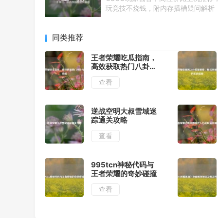
玩竞技不烧钱，附内存插槽疑问解析
同类推荐
王者荣耀吃瓜指南，
高效获取热门八卦与
皮肤攻略
查看
逆战空明大叔雪域迷
踪通关攻略
查看
995tcn神秘代码与
王者荣耀的奇妙碰撞
查看