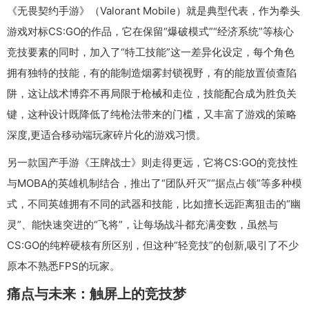
《无畏契约手游》（Valorant Mobile）就是典型代表，作为拳头
游戏对标CS:GO的作品，它在保留“爆破模式”“经济系统”等核心
竞技要素的同时，加入了“特工技能”这一差异化设定，每个角色
拥有独特的技能，有的能制造烟雾封锁视野，有的能放置侦查陷
阱，这让战术博弈不再局限于枪械和走位，技能配合成为胜负关
键，这种设计既降低了纯枪法带来的门槛，又丰富了游戏的策略
深度,更适合移动端玩家碎片化的游戏习惯。
另一款国产手游《王牌战士》则走得更远，它将CS:GO的竞技性
与MOBA的英雄机制结合，推出了“团队歼灭”“据点占领”等多种模
式，不同英雄拥有不同的武器和技能，比如擅长远距离狙击的“幽
灵”、能快速突进的“飞将”，让每场战斗都充满变数，虽然与
CS:GO的纯粹硬核有所区别，但这种“轻竞技”的创新,吸引了不少
原本不熟悉FPS的玩家。
痛点与未来：触屏上的竞技梦