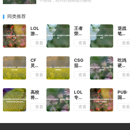
不烧钱，附内存插槽疑问解析
同类推荐
LOL
王者
逆战
游戏
荣耀
笔记
边框
芒果
本内
查看
查看
查
设置
直
存升
全攻
装，
级指
略，
电竞
南，
自定
激情
轻松
CF
CSGO
吃鸡
义你
与生
扩容
灵魂
茄子
硬件
的专
活趣
提升
忍者
语
宏使
查看
查看
查
属边
味的
游戏
手雷
录，
用技
框效
碰撞
体验
实战
从电
巧，
果
技
竞梗
提升
巧，
王到
PUBG
高校
LOL
PUBG
精准
全网
操作
将王
专业
国际
投掷
狂欢
效率
者荣
玩家
服账
查看
查看
查
与高
的文
的完
耀作
外设
号换
效躲
化破
整指
为退
指
绑
避全
圈现
南
学依
南，
QQ
攻略
象
据？
键盘
全流
管理
鼠标
程指