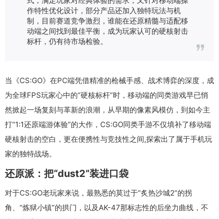
作特性优化设计，部分产品还加入独特玩法与机
制，目前赛道竞争激烈，谁能在还原精髓与适配移
动端之间找到最佳平衡，成为玩家认可的硬核射击
标杆，仍有待市场检验。
当《CS:GO》在PC端凭借精准的枪械手感、战术博弈的深度，成
为全球FPS玩家心中的“硬核标杆”时，移动端的同类游戏早已悄
然掀起一场复刻与革新的浪潮，从早期的像素风模仿，到如今主
打“1:1还原端游体验”的大作，CS:GO同类手游不仅填补了移动端
硬核射击的空白，更在便携性与竞技性之间,探索出了属于手机玩
家的独特战场。
还原派：把“dust2”装进口袋
对于CS:GO老玩家来说，最熟悉的莫过于“炙热沙城2”的拐
角、“炼狱小镇”的拱门，以及AK-47那标志性的后坐力曲线，不