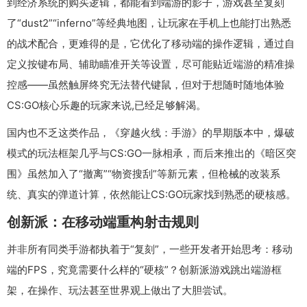
到经济系统的购买逻辑，都能看到端游的影子，游戏甚至复刻
了“dust2”“inferno”等经典地图，让玩家在手机上也能打出熟悉
的战术配合，更难得的是，它优化了移动端的操作逻辑，通过自
定义按键布局、辅助瞄准开关等设置，尽可能贴近端游的精准操
控感——虽然触屏终究无法替代键鼠，但对于想随时随地体验
CS:GO核心乐趣的玩家来说,已经足够解渴。
国内也不乏这类作品，《穿越火线：手游》的早期版本中，爆破
模式的玩法框架几乎与CS:GO一脉相承，而后来推出的《暗区突
围》虽然加入了“撤离”“物资搜刮”等新元素，但枪械的改装系
统、真实的弹道计算，依然能让CS:GO玩家找到熟悉的硬核感。
创新派：在移动端重构射击规则
并非所有同类手游都执着于“复刻”，一些开发者开始思考：移动
端的FPS，究竟需要什么样的“硬核”？创新派游戏跳出端游框
架，在操作、玩法甚至世界观上做出了大胆尝试。