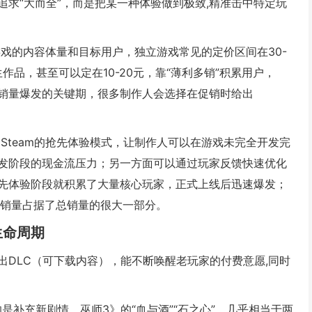
求“大而全”，而是把某一种体验做到极致,精准击中特定玩
戏的内容体量和目标用户，独立游戏常见的定价区间在30-
作品，甚至可以定在10-20元，靠“薄利多销”积累用户，
是销量爆发的关键期，很多制作人会选择在促销时给出
。
Steam的抢先体验模式，让制作人可以在游戏未完全开发完
发阶段的现金流压力；另一方面可以通过玩家反馈快速优化
先体验阶段就积累了大量核心玩家，正式上线后迅速爆发；
的销量占据了总销量的很大一部分。
生命周期
DLC（可下载内容），能不断唤醒老玩家的付费意愿,同时
是补充新剧情，巫师3》的“血与酒”“石之心”，几乎相当于两