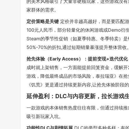
的美术风格吸引了大量非硬核玩家，这些游戏没有追
家群体的需求。
定价策略是关键
定价并非越高越好，而是要匹配游
100元人民币，部分轻量化的休闲游戏或Demo衍生
Steam的季节性促销（如夏季特惠、冬季特卖）
50%-70%的折扣,通过短期销量暴涨提升整体营收
抢先体验（Early Access）：提前变现+迭代优化
成时就上架销售，一方面能提前回笼资金，缓解开
游戏，降低最终成品的市场风险，泰拉瑞亚》在抢
《饥荒》更是通过持续更新内容,让抢先体验阶段
延伸盈利：DLC与内容更新，拉长游戏
一款游戏的本体销售热度往往有限，但通过持续推出
吸引新玩家入坑。
功能性DLC与剧情拓展
DLC的类型多种多样：有的