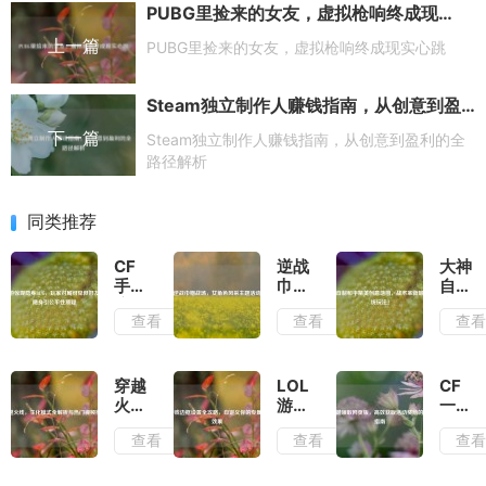
PUBG里捡来的女友，虚拟枪响终成现实心跳
上一篇
PUBG里捡来的女友，虚拟枪响终成现实心跳
Steam独立制作人赚钱指南，从创意到盈利的全路径解析
下一篇
Steam独立制作人赚钱指南，从创意到盈利的全
路径解析
同类推荐
CF
逆战
大神
手游
巾帼
自制
惊现
战
和平
查看
查看
查
隐身
场，
精英
BUG，
女角
创意
玩家
色风
地
对局
采主
图，
穿越
LOL
CF
可见
题活
战术
火
游戏
一键
但好
动
革新
线，
边框
领取
查看
查看
查
友列
颠覆
生化
设置
网页
表隐
传统
模式
全攻
版，
身引
玩
全解
略，
高效