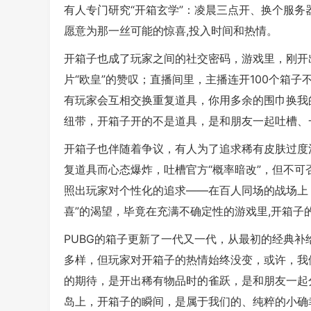
有人专门研究“开箱玄学”：凌晨三点开、换个服
愿意为那一丝可能的惊喜,投入时间和热情。
开箱子也成了玩家之间的社交密码，游戏里，刚开
片“欧皇”的赞叹；直播间里，主播连开100个箱子
有玩家会互相交换重复道具，你用多余的围巾换我
纽带，开箱子开的不是道具，是和朋友一起吐槽、
开箱子也伴随着争议，有人为了追求稀有皮肤过度
复道具而心态爆炸，吐槽官方“概率暗改”，但不可
照出玩家对个性化的追求——在百人同场的战场上
喜”的渴望，毕竟在充满不确定性的游戏里,开箱子
PUBG的箱子更新了一代又一代，从最初的经典
多样，但玩家对开箱子的热情始终没变，或许，我
的期待，是开出稀有物品时的雀跃，是和朋友一起
岛上，开箱子的瞬间，是属于我们的、纯粹的小确