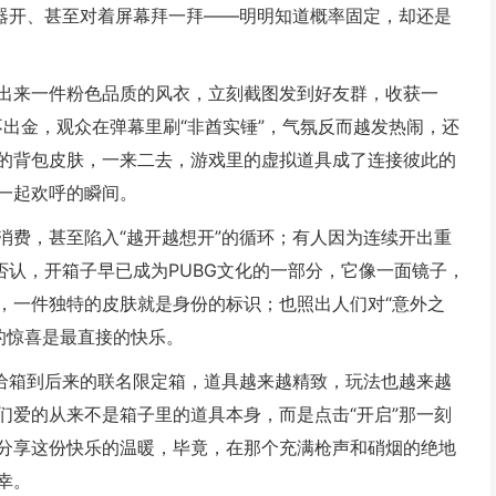
务器开、甚至对着屏幕拜一拜——明明知道概率固定，却还是
出来一件粉色品质的风衣，立刻截图发到好友群，收获一
不出金，观众在弹幕里刷“非酋实锤”，气氛反而越发热闹，还
的背包皮肤，一来二去，游戏里的虚拟道具成了连接彼此的
一起欢呼的瞬间。
消费，甚至陷入“越开越想开”的循环；有人因为连续开出重
否认，开箱子早已成为PUBG文化的一部分，它像一面镜子，
，一件独特的皮肤就是身份的标识；也照出人们对“意外之
的惊喜是最直接的快乐。
补给箱到后来的联名限定箱，道具越来越精致，玩法也越来越
们爱的从来不是箱子里的道具本身，而是点击“开启”那一刻
分享这份快乐的温暖，毕竟，在那个充满枪声和硝烟的绝地
幸。