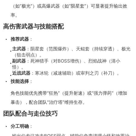
（如“极光”）或高爆武器（如“陨星套”）可显著提升输出效
率。
高伤害武器与技能搭配
推荐武器
：
主武器
：陨星套（范围爆炸）、天鲲套（持续穿透）、极光
（狙击弱点）。
副武器
：死神猎手（对BOSS增伤）、烈焰战神（清小
怪）。
近战武器
：寒冰轮（减速辅助）或审判之刃（补刀）。
技能选择
：
角色技能优先携带“狂热”（提升射速）或“强力弹药”（增加
暴击），配合团队“治疗塔”维持生存。
团队配合与走位技巧
分工明确
：
输出位专注攻击BOSS弱点，辅助位负责清理小怪和放置治