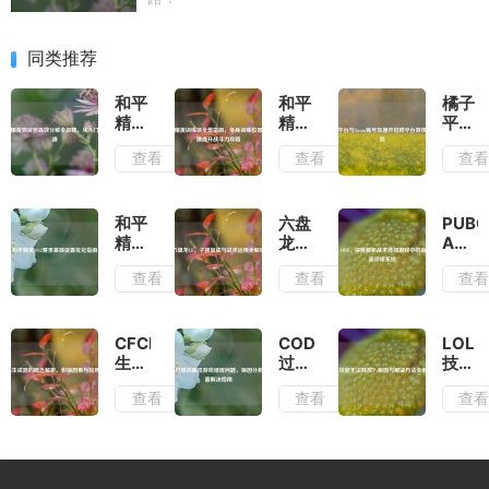
同类推荐
和平
和平
橘子
精英
精英
平台
物资
训练
与
查看
查看
查
包高
场全
Stea
效分
景指
账号
解全
南，
互通
攻
全身
开启
和平
六盘
PUBG
略，
训练
跨平
精英
龙
AWR
从入
位置
台游
SS12
CF，
深度
查看
查看
查
门到
与快
戏新
赛季
子弹
解析
精通
速提
体验
基础
加成
战术
升战
设置
与战
竞技
斗力
优化
术运
游戏
CFCDK
COD16
LOL
攻略
指南
用全
中的
生成
过场
技能
解析
高级
器的
动画
无法
查看
查看
查
武器
概念
及游
释
评级
解
戏绿
放？
系统
析、
屏问
原因
影响
题，
与解
因素
原因
决方