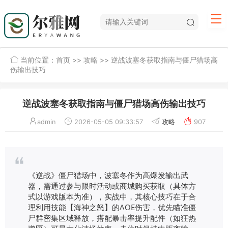
当前位置：
首页
>>
攻略
>> 逆战波塞冬获取指南与僵尸猎场高
伤输出技巧
逆战波塞冬获取指南与僵尸猎场高伤输出技巧
admin
2026-05-05 09:33:57
攻略
907
《逆战》僵尸猎场中，波塞冬作为高爆发输出武
器，需通过参与限时活动或商城购买获取（具体方
式以游戏版本为准），实战中，其核心技巧在于合
理利用技能【海神之怒】的AOE伤害，优先瞄准僵
尸群密集区域释放，搭配暴击率提升配件（如狂热