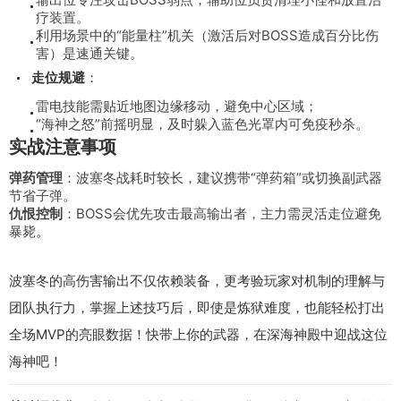
疗装置。
利用场景中的“能量柱”机关（激活后对BOSS造成百分比伤
害）是速通关键。
走位规避
：
雷电技能需贴近地图边缘移动，避免中心区域；
“海神之怒”前摇明显，及时躲入蓝色光罩内可免疫秒杀。
实战注意事项
弹药管理
：波塞冬战耗时较长，建议携带“弹药箱”或切换副武器
节省子弹。
仇恨控制
：BOSS会优先攻击最高输出者，主力需灵活走位避免
暴毙。
波塞冬的高伤害输出不仅依赖装备，更考验玩家对机制的理解与
团队执行力，掌握上述技巧后，即使是炼狱难度，也能轻松打出
全场MVP的亮眼数据！快带上你的武器，在深海神殿中迎战这位
海神吧！