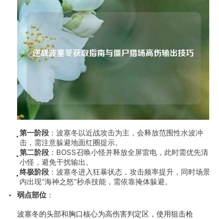
第一阶段
：波塞冬以近战攻击为主，会释放范围性水波冲
击，需注意躲避地面红圈提示。
第二阶段
：BOSS召唤小怪并释放全屏雷电，此时需优先清
小怪，避免干扰输出。
终极阶段
：波塞冬进入狂暴状态，攻击频率提升，同时场景
内出现“海神之怒”秒杀技能，需依靠掩体躲避。
弱点部位
：
波塞冬的头部和胸口核心为高伤害判定区，使用狙击枪