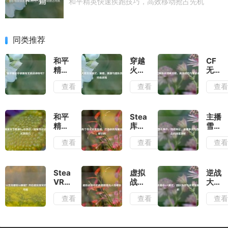
下一篇
和平精英快速疾跑技巧，高效移动抢占先机
同类推荐
和平
穿越
CF
精英
火线
无限
中谁
生化
挑战
查看
查看
查
拥有
模
速刷
无敌
式，
攻
战神
策
略，
称
略、
高效
和平
Steam
主播
号？
刺激
技巧
精英
库个
雪儿
与团
与实
水下
性化
事
查看
查看
查
队协
战心
隐身
设置
件，
作的
得
Bug
指
网络
终极
引热
南，
舆
战场
议，
打造
论、
Steam
虚拟
逆战
玩家
你的
道德
VR
战场
大都
热议
专属
争议
支持
中的
会8
查看
查看
查
游泳
游戏
与直
哪些
道德
人模
模式
收藏
播生
VR
困境
式，
新技
空间
态的
眼
与人
团队
巧
深度
镜？
性考
协作