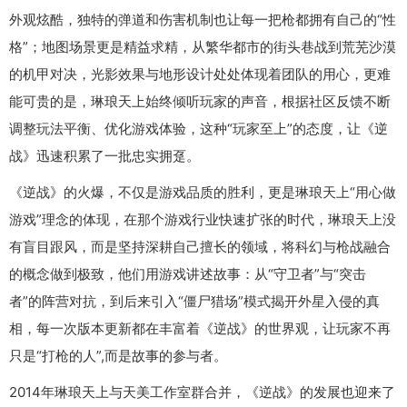
外观炫酷，独特的弹道和伤害机制也让每一把枪都拥有自己的“性
格”；地图场景更是精益求精，从繁华都市的街头巷战到荒芜沙漠
的机甲对决，光影效果与地形设计处处体现着团队的用心，更难
能可贵的是，琳琅天上始终倾听玩家的声音，根据社区反馈不断
调整玩法平衡、优化游戏体验，这种“玩家至上”的态度，让《逆
战》迅速积累了一批忠实拥趸。
《逆战》的火爆，不仅是游戏品质的胜利，更是琳琅天上“用心做
游戏”理念的体现，在那个游戏行业快速扩张的时代，琳琅天上没
有盲目跟风，而是坚持深耕自己擅长的领域，将科幻与枪战融合
的概念做到极致，他们用游戏讲述故事：从“守卫者”与“突击
者”的阵营对抗，到后来引入“僵尸猎场”模式揭开外星入侵的真
相，每一次版本更新都在丰富着《逆战》的世界观，让玩家不再
只是“打枪的人”,而是故事的参与者。
2014年琳琅天上与天美工作室群合并，《逆战》的发展也迎来了