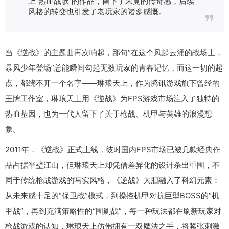
上“热血战歌”的作品，留下了未竟的传奇感，后续
风格的转变也引发了老玩家的诸多感慨。
当《逆战》的主题曲再次响起，那句“在这个风起云涌的战场上，
暴风少年登场”总能瞬间勾起无数玩家的青春记忆，而这一切的起
点，都绕不开一个名字——琳琅天上，作为腾讯游戏旗下曾经的
王牌工作室，琳琅天上用《逆战》为FPS游戏市场注入了独特的
热血基因，也为一代人留下了关于枪战、机甲与英雄的浪漫想
象。
2011年，《逆战》正式上线，彼时国内FPS市场已被几款经典作
品占据半壁江山，但琳琅天上却凭借差异化的设计杀出重围，不
同于传统枪战游戏的写实风格，《逆战》大胆融入了科幻元素：
从未来感十足的“保卫战”模式，到操控机甲对抗巨型BOSS的“机
甲战”，再到充满策略性的“围剿战”，每一种玩法都在刷新玩家对
枪战游戏的认知，琳琅天上仿佛拥有一双魔法之手，将紧张刺激