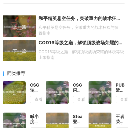
和平精英悬空任务，突破重力的战术狂欢与位置指南
上一篇
和平精英悬空任务，突破重力的战术狂欢与位
置指南
COD16等级之巅，解锁顶级战场荣耀的终极等级上限指南
下一篇
COD16等级之巅，解锁顶级战场荣耀的终极等级
上限指南
同类推荐
CSGO
CSGO
PUBG
转土
闪光
近战
区购
规避
与远
查看
查看
查
买先
进阶
攻全
权
指
解
衡！
南，
析，
一文
从白
隐秘
喊小
Steam
王者
搞懂
给到
刀械
度要
登录
荣耀
利弊
反杀
与枪
看和
记录
×莫