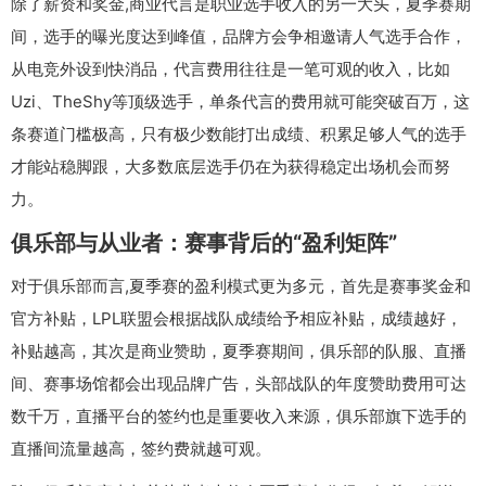
除了薪资和奖金,商业代言是职业选手收入的另一大头，夏季赛期
间，选手的曝光度达到峰值，品牌方会争相邀请人气选手合作，
从电竞外设到快消品，代言费用往往是一笔可观的收入，比如
Uzi、TheShy等顶级选手，单条代言的费用就可能突破百万，这
条赛道门槛极高，只有极少数能打出成绩、积累足够人气的选手
才能站稳脚跟，大多数底层选手仍在为获得稳定出场机会而努
力。
俱乐部与从业者：赛事背后的“盈利矩阵”
对于俱乐部而言,夏季赛的盈利模式更为多元，首先是赛事奖金和
官方补贴，LPL联盟会根据战队成绩给予相应补贴，成绩越好，
补贴越高，其次是商业赞助，夏季赛期间，俱乐部的队服、直播
间、赛事场馆都会出现品牌广告，头部战队的年度赞助费用可达
数千万，直播平台的签约也是重要收入来源，俱乐部旗下选手的
直播间流量越高，签约费就越可观。