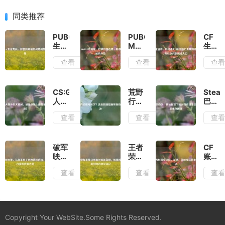
同类推荐
PUBG×
PUBG
CF
生化
MOBILE
生化
奇
电脑
追
查看
查看
查
兵，
版，
击，
拉普
打破
科研
拉斯
设备
中心
绝境
边
2绝
CS:GO
荒野
Stea
战场
界，
境逃
人物
行动
巴西
的异
畅享
亡生
体型
账号
区，
查看
查看
查
化狂
极致
死博
大揭
丢
低价
想
枪战
弈，
秘，
失？
标签
体验
一文
谁是
这份
下的
教你
战场
找回
游戏
破军
王者
CF
找到
上最
指南
市场
映赤
荣耀
账号
玩法
苗条
帮你
生态
兔，
上线
解封
入口
查看
查看
查
的幽
快速
与玩
从版
日期
全攻
灵？
解决
家生
本弃
显示
略，
存困
子到
设置
渠
境
团战
指
道、
绞肉
南，
流程
Copyright Your WebSite.Some Rights Reserved.
机，
解锁
及注