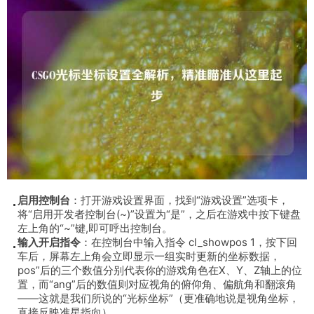
启用控制台
：打开游戏设置界面，找到“游戏设置”选项卡，
将“启用开发者控制台(~)”设置为“是”，之后在游戏中按下键盘
左上角的“~”键,即可呼出控制台。
输入开启指令
：在控制台中输入指令
cl_showpos 1
，按下回
车后，屏幕左上角会立即显示一组实时更新的坐标数据，
pos”后的三个数值分别代表你的游戏角色在X、Y、Z轴上的位
置，而“ang”后的数值则对应视角的俯仰角、偏航角和翻滚角
——这就是我们所说的“光标坐标”（更准确地说是视角坐标，
直接反映准星指向）。