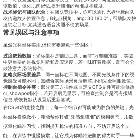
该数值，强化肌肉记忆,提升瞄准的精准度和速度。
战术标记与团队配合
：在团队竞技中，你可以通过光标坐标向队
友传递敌人位置信息，B包点拐角，ang: 30 180 0”，帮助队友快
速锁定目标,尤其适合语音沟通不便的场景。
常见误区与注意事项
虽然光标坐标实用,但也需要避免一些误区：
过度依赖数据
：光标坐标是辅助工具，而非“万能瞄准器”，实战
中更重要的是视觉判断和反应速度，若一味盯着数据，反而会分
散注意力,影响操作。
忽略实际场景差异
：同一坐标在不同地图、不同光线条件下的视
觉感受可能不同，需结合实际场景灵活调整,不能完全照搬数值。
控制台指令冲突
：部分第三方插件或自定义CFG文件可能会修改
cl_showpos
指令，若开启后无显示，可检查控制台是否有报错
信息,或恢复默认设置后重新尝试。
在CSGO的竞技之路上，每一个细节都可能成为胜负的关键，光
标坐标看似微小，却能帮你打破“凭感觉瞄准”的模糊状态，用数
据量化瞄准习惯，找到提升枪法的精准方向，不妨开启这个功
能，在训练中慢慢摸索，让它成为你瞄准进阶的得力助手——毕