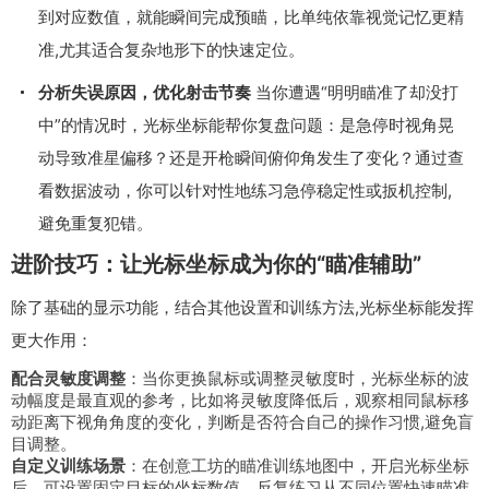
到对应数值，就能瞬间完成预瞄，比单纯依靠视觉记忆更精
准,尤其适合复杂地形下的快速定位。
分析失误原因，优化射击节奏
当你遭遇“明明瞄准了却没打
中”的情况时，光标坐标能帮你复盘问题：是急停时视角晃
动导致准星偏移？还是开枪瞬间俯仰角发生了变化？通过查
看数据波动，你可以针对性地练习急停稳定性或扳机控制,
避免重复犯错。
进阶技巧：让光标坐标成为你的“瞄准辅助”
除了基础的显示功能，结合其他设置和训练方法,光标坐标能发挥
更大作用：
配合灵敏度调整
：当你更换鼠标或调整灵敏度时，光标坐标的波
动幅度是最直观的参考，比如将灵敏度降低后，观察相同鼠标移
动距离下视角角度的变化，判断是否符合自己的操作习惯,避免盲
目调整。
自定义训练场景
：在创意工坊的瞄准训练地图中，开启光标坐标
后，可设置固定目标的坐标数值，反复练习从不同位置快速瞄准