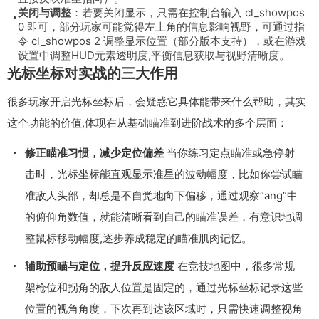
关闭与调整
：若要关闭显示，只需在控制台输入
cl_showpos
0
即可，部分玩家可能觉得左上角的信息影响视野，可通过指
令
cl_showpos 2
调整显示位置（部分版本支持），或在游戏
设置中调整HUD元素透明度,平衡信息获取与视野清晰度。
光标坐标对实战的三大作用
很多玩家开启光标坐标后，会疑惑它具体能带来什么帮助，其实
这个功能的价值,体现在从基础瞄准到进阶战术的多个层面：
修正瞄准习惯，减少定位偏差
当你练习定点瞄准或急停射
击时，光标坐标能直观显示准星的波动幅度，比如你尝试瞄
准敌人头部，却总是不自觉地向下偏移，通过观察“ang”中
的俯仰角数值，就能清晰看到自己的瞄准误差，有意识地调
整鼠标移动幅度,逐步养成稳定的瞄准肌肉记忆。
辅助预瞄与定位，提升反应速度
在竞技地图中，很多常规
架枪位和拐角的敌人位置是固定的，通过光标坐标记录这些
位置的视角角度，下次再到达该区域时，只需快速调整视角