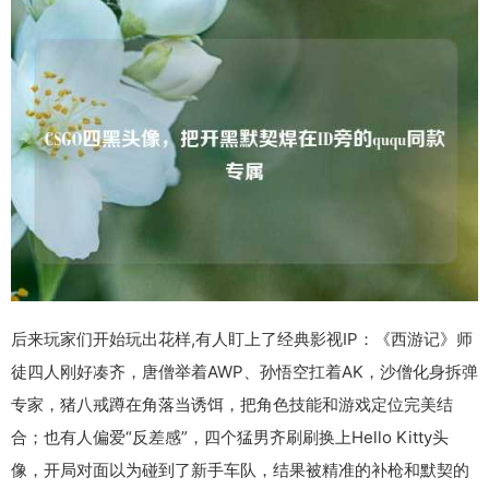
后来玩家们开始玩出花样,有人盯上了经典影视IP：《西游记》师
徒四人刚好凑齐，唐僧举着AWP、孙悟空扛着AK，沙僧化身拆弹
专家，猪八戒蹲在角落当诱饵，把角色技能和游戏定位完美结
合；也有人偏爱“反差感”，四个猛男齐刷刷换上Hello Kitty头
像，开局对面以为碰到了新手车队，结果被精准的补枪和默契的