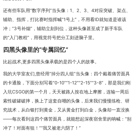
还有些车队用“数字序列”当头像：1、2、3、4对应突破、架点、
辅助、指挥，打比赛时指挥喊“1号上”，不用看ID就知道是谁该
冲；“3号补烟”，辅助立刻到位，这种头像甚至成了新手车队
的“入门教程”，用视觉符号把分工刻进脑子里。
四黑头像里的“专属回忆”
比起战术,更多四黑头像承载的是四个人的故事。
我的大学室友们,曾经用“掉分四人组”当头像：四个戴着痛苦面具
的卡通脸，下面分别写着“0-10”“1-12”“2-15”“3-8”，那是我们刚
入坑CSGO的第一个月，天天被路人按在地上摩擦，连输一周后
索性破罐破摔，换上了这套自嘲的头像，后来我们慢慢练枪、研
究战术，从白银打到黄金，又从黄金打到白金，头像却一直没换
——每次看到这四个痛苦面具，就能想起深夜宿舍里的呐喊：“别
冲了！对面有狙！”“我又被老六阴了！”