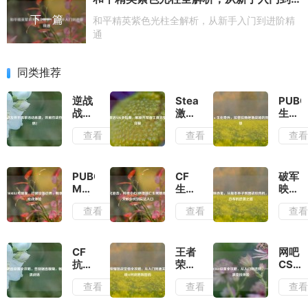
下一篇
和平精英紫色光柱全解析，从新手入门到进阶精
通
同类推荐
逆战
Steam
PUBG
战友
激活
生化
伴不
XDK
奇
查看
查看
查
孤单
全指
兵，
活动
南，
拉普
来
解锁
拉斯
袭，
开发
绝境
PUBG
CF
破军
并肩
者工
战场
MOBILE
生化
映赤
作战
具完
的异
电脑
追
兔，
查看
查看
查
热血
整步
化狂
版，
击，
从版
再
骤详
想
打破
科研
本弃
燃！
解
设备
中心
子到
边
2绝
团战
CF
王者
网吧
界，
境逃
绞肉
抗锯
荣耀
CSG
畅享
亡生
机，
齿设
挑战
设置
查看
查看
查
极致
死博
赛场
置全
觉悟
全攻
枪战
弈，
吕布
攻
全攻
略，