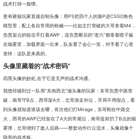
战术打得一脸懵。
更有硬核玩家直接自制头像：用PS把四个人的脸P进CSGO角色
模型里，配上各自常用的枪械——比如主打突破的大哥拿着M4，
负责架点的狙击手扛着AWP，连负责断后的“老六”都拿着喷子躲
在烟雾里，加载界面一出来，队友看了会心一笑，对手看了心里
发怵：这队是来真的。
头像里藏着的“战术密码”
四黑头像的妙处,在于它是无声的战术沟通。
我曾经碰到过一队用“东南西北”做头像的玩家：东哥负责中路突
破，南哥守B点，西哥架A大，北哥游走补位，开局不用报点，看
到头像就知道谁该去哪，有次他们打Mirage，东哥刚在中路交
火，西哥的AWP已经架在了A大的常规位，南哥提前扔了B点的烟
雾弹，北哥绕到了敌人后路——整套动作行云流水，头像就像个
隐形的战术板。