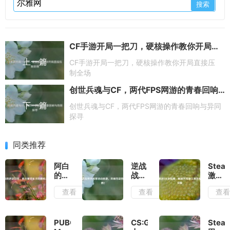
CF手游开局一把刀，硬核操作教你开局直接压制全场
上一篇
CF手游开局一把刀，硬核操作教你开局直接压
制全场
创世兵魂与CF，两代FPS网游的青春回响与异同探寻
下一篇
创世兵魂与CF，两代FPS网游的青春回响与异同
探寻
同类推荐
阿白
逆战
Stea
的逆
战友
激活
战日
伴不
XDK
查看
查看
查
常，
孤单
全指
枪火
活动
南，
里找
来
解锁
乐子
袭，
开发
PUBG
CS:GO
Stea