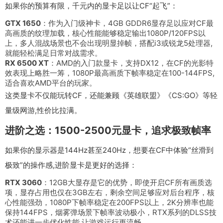
如果你的预算有限，千元内的显卡足以让CF“起飞”：
GTX 1650
：作为入门级神卡，4GB GDDR6显存足以应对CF最
高画质的纹理加载，核心性能能够稳定输出1080P/120FPS以
上，多人混战场景也不会出现明显掉帧，搭配i3或锐龙5处理器,
就能轻松满足日常对战需求。
RX 6500 XT
：AMD的入门款显卡，支持DX12，在CF的光影特
效表现上略胜一筹，1080P最高画质下帧率稳定在100-144FPS,
适合喜欢AMD平台的玩家。
这类显卡不仅能玩转CF，还能兼顾《英雄联盟》《CS:GO》等轻
量级网游,性价比拉满。
进阶之选：1500-2500元显卡，追求极致帧率
如果你的显示器是144Hz甚至240Hz，想要在CF中体验“丝滑到
极致”的操作感,进阶显卡是更好的选择：
RTX 3060
：12GB大显存是它的优势，即使开启CF所有画质选
项，显存占用也仅在3GB左右，剩余空间足够应对后台程序，核
心性能强劲，1080P下帧率稳定在200FPS以上，2K分辨率也能
保持144FPS，烟雾弹场景下帧率波动极小，RTX系列的DLSS技
术还能进一步优化性能,让游戏运行更流畅。