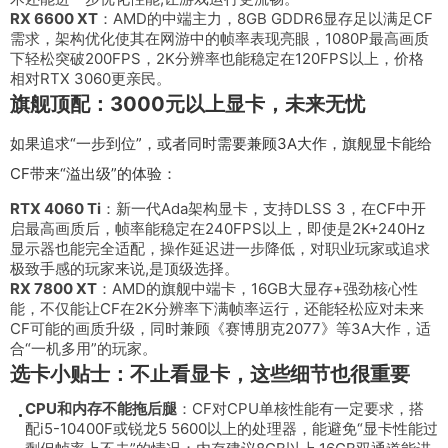
RX 6600 XT
：AMD的中端主力，8GB GDDR6显存足以满足CF
需求，架构优化使其在网游中的帧率表现亮眼，1080P最高画质
下轻松突破200FPS，2K分辨率也能稳定在120FPS以上，价格
相对RTX 3060更亲民。
旗舰顶配：3000元以上显卡，未来无忧
如果追求“一步到位”，或者同时需要兼顾3A大作，旗舰显卡能给
CF带来“溢出级”的体验：
RTX 4060 Ti
：新一代Ada架构显卡，支持DLSS 3，在CF中开
启最高画质后，帧率能稳定在240FPS以上，即使是2K+240Hz
显示器也能完全适配，操作延迟进一步降低，对职业玩家或追求
极致手感的玩家来说,是顶级选择。
RX 7800 XT
：AMD的旗舰中端卡，16GB大显存+强劲核心性
能，不仅能让CF在2K分辨率下满帧率运行，还能轻松应对未来
CF可能的画质升级，同时兼顾《赛博朋克2077》等3A大作，适
合“一机多用”的玩家。
选卡小贴士：不止看显卡，这些细节也很重要
CPU和内存不能拖后腿
：CF对CPU单核性能有一定要求，搭
配i5-10400F或锐龙5 5600以上的处理器，能避免“显卡性能过